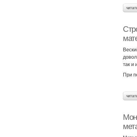
читат
Стр
мат
Вески
довол
так и
При п
читат
Мон
мет