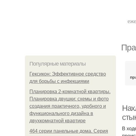
еже
Пра
Популярные материалы
Гексикон: Эффективное средство
пр
для борьбы с инфекциями
Планировка 2-комнатной квартиры.
Планировка двушки: схемы и фото
создания практичного, удобного и
Нах
функционального дизайна в
сты
двухкомнатной квартире
В ход
464 серии панельные дома. Серия
проис