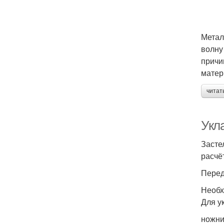
Метал
волну
причи
матер
читат
Укл
Засте
расчё
Перед
Необх
Для у
ножни