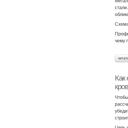
Метал
стали
облик
Схема
Профи
чему 
читат
Как
кро
Чтобы
рассч
убеди
строи
Цель 