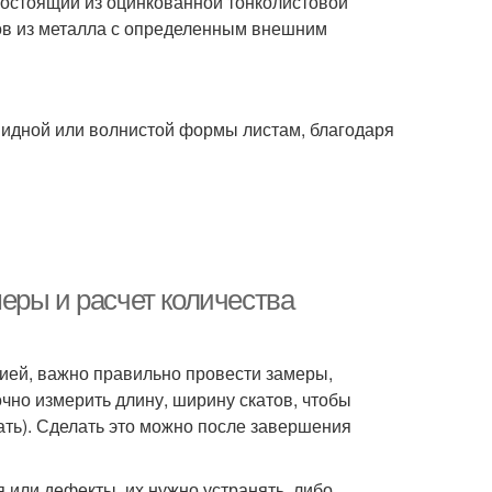
остоящий из оцинкованной тонколистовой
ов из металла с определенным внешним
идной или волнистой формы листам, благодаря
еры и расчет количества
ией, важно правильно провести замеры,
чно измерить длину, ширину скатов, чтобы
ть). Сделать это можно после завершения
я или дефекты, их нужно устранять, либо