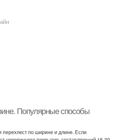
зайн
рине. Популярные способы
 перехлест по ширине и длине. Если
ст черепичного покрытия, составляющий 15-30