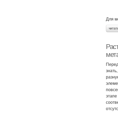
Для м
читат
Рас
мет
Перед
знать
разну
элеме
повсе
этапе
соотв
отсут