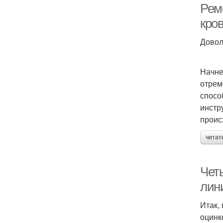
Рем
кро
Довол
Начне
отрем
спосо
инстр
проис
читат
Чет
лин
Итак,
оцинк