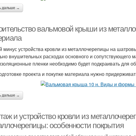
ь дальше →
оительство вальмовой крыши из металло
ериала
й минус устройства кровли из металлочерепицы на шатровы
ьно внушительных расходах основного и сопутствующего ма
 изоляционные пленки необходимо будет подкраивать для о
одготовке проекта и покупке материала нужно придержива
ь дальше →
таж и устройство кровли из металлочереп
аллочерепицы: особенности покрытия