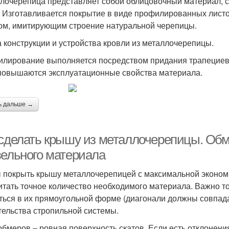
лочерепица представляет собой облицовочный материал, с
. Изготавливается покрытие в виде профилированных лист
ом, имитирующим строение натуральной черепицы.
 конструкции и устройства кровли из металлочерепицы.
лирование выполняется посредством придания трапециев
повышаются эксплуатационные свойства материала.
ь дальше →
 сделать крышу из металлочерепицы. Обм
вельного материала
 покрыть крышу металлочерепицей с максимальной эконом
итать точное количество необходимого материала. Важно то
ться в их прямоугольной форме (диагонали должны совпада
тельства стропильной системы.
обмеров – ровная поверхность скатов. Если есть отклонени