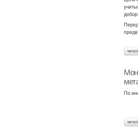
учиты
добор
Перед
предв
читат
Мон
мет
По ин
читат