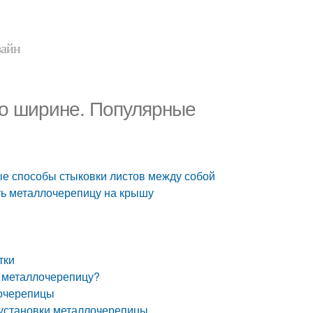
зайн
по ширине. Популярные
е способы стыковки листов между собой
ть металлочерепицу на крышу
тки
ь металлочерепицу?
лочерепицы
 установки металлочерепицы