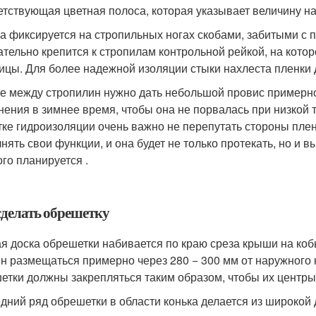
етствующая цветная полоса, которая указывает величину на
а фиксируется на стропильных ногах скобами, забитыми с 
ательно крепится к стропилам контрольной рейкой, на кото
ицы. Для более надежной изоляции стыки нахлеста пленки 
е между стропилин нужно дать небольшой провис примерно 
нения в зимнее время, чтобы она не порвалась при низкой 
тке гидроизоляции очень важно не перепутать стороны плен
нять свои функции, и она будет не только протекать, но и в
ого планируется .
сделать обрешетку
я доска обрешетки набивается по краю среза крыши на коб
н размещаться примерно через 280 − 300 мм от наружного
етки должны закрепляться таким образом, чтобы их центры 
дний ряд обрешетки в области конька делается из широкой 