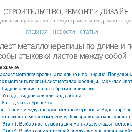
СТРОИТЕЛЬСТВО, РЕМОНТ И ДИЗАЙН
дневные публикации на тему строительство, ремонт и ди
главная
новости
статьи
лест металлочерепицы по длине и 
собы стыковки листов между собой
ержание
ахлест металлочерепицы по длине и по ширине. Популярны
ак выставить первый лист металлочерепицы. Как укладыва
Гидроизоляция: на что обратить внимание
Укладка гидроизоляции: ход работы
Как сделать обрешетку
асстояние между волнами металлочерепицы. Виды обреше
ак стыковать металлочерепицу. Как правильно монтироват
Этап 1. Выбор инструмента для монтажа (укладки) метал
Этап 2. Выбор сопутствующей продукции для правильной