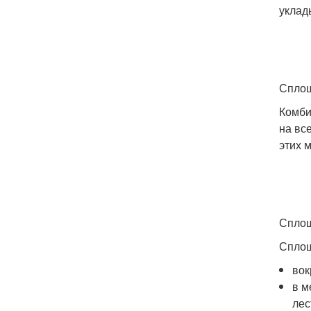
уклад
Сплош
Комби
на вс
этих 
Сплош
Сплош
вок
в м
лес