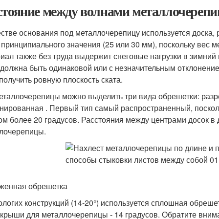
стояние между волнами металлочереп
естве основания под металлочерепицу используется доска, 
 принципиального значения (25 или 30 мм), поскольку вес м
иал также без труда выдержит снеговые нагрузки в зимний 
 должна быть одинаковой или с незначительным отклонением
 получить ровную плоскость ската.
еталлочерепицы можно выделить три вида обрешетки: разр
нированная . Первый тип самый распространенный, поскол
ом более 20 градусов. Расстояния между центрами досок в
лочерепицы.
женная обрешетка
ологих конструкций (14-20°) используется сплошная обреш
 крыши для металлочерепицы - 14 градусов. Обратите вним