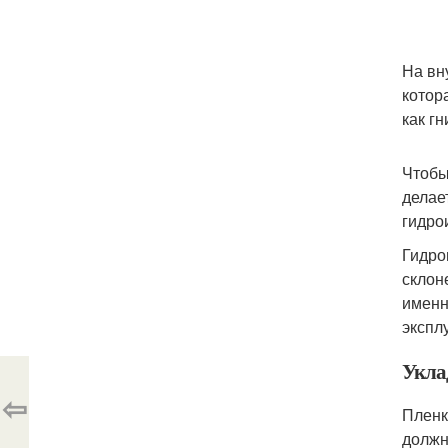
На вн
котор
как г
Чтобы
делае
гидро
Гидро
склон
именн
экспл
Укла
⇦
Пленк
должн