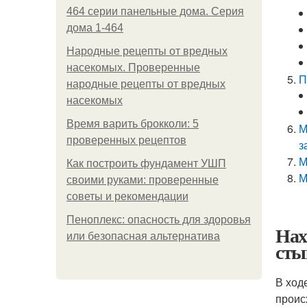
464 серии панельные дома. Серия
дома 1-464
Народные рецепты от вредных
насекомых. Проверенные
П
народные рецепты от вредных
насекомых
Время варить брокколи: 5
М
проверенных рецептов
з
М
Как построить фундамент УШП
М
своими руками: проверенные
советы и рекомендации
Пеноплекс: опасность для здоровья
Нах
или безопасная альтернатива
сты
В ход
проис