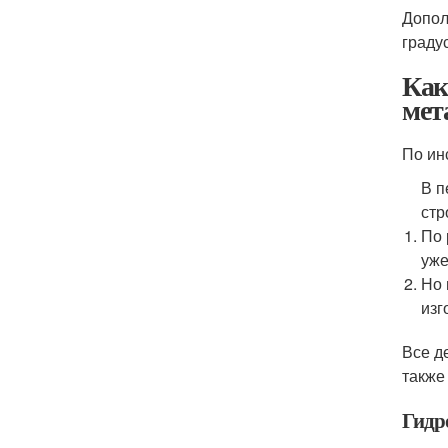
Допол
граду
Как
мет
По ин
В п
стр
По 
уже
Но 
изг
Все д
также
Гидр