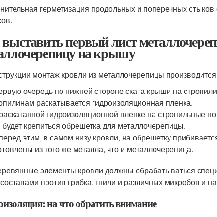
нительная герметизация продольных и поперечных стыков 
сов.
 выставить первый лист металлочере
аллочерепицу на крышу
струкции монтаж кровли из металлочерепицы производится
ервую очередь по нижней стороне ската крыши на стропилин
опилинам раскатывается гидроизоляционная пленка.
раскатанной гидроизоляционной пленке на стропильные ног
 будет крепиться обрешетка для металлочерепицы.
перед этим, в самом низу кровли, на обрешетку прибиваетс
отовлены из того же металла, что и металлочерепица.
еревянные элементы кровли должны обрабатываться спец
 составами против грибка, гнили и различных микробов и н
оизоляция: на что обратить внимание