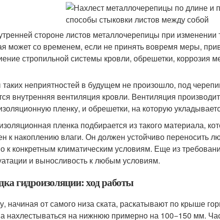
утренней стороне листов металлочерепицы при изменении 
ая может со временем, если не принять вовремя меры, при
ниение стропильной системы кровли, обрешетки, коррозия мет
 таких неприятностей в будущем не произошло, под череп
тся внутренняя вентиляция кровли. Вентиляция производитс
изоляционную пленку, и обрешетки, на которую укладывает
изоляционная пленка подбирается из такого материала, ко
ен к накоплению влаги. Он должен устойчиво переносить 
о к конкретным климатическим условиям. Еще из требован
уатации и выносливость к любым условиям.
дка гидроизоляции: ход работы
у, начиная от самого низа ската, раскатывают по крыше го
а нахлестываться на нижнюю примерно на 100−150 мм. Час