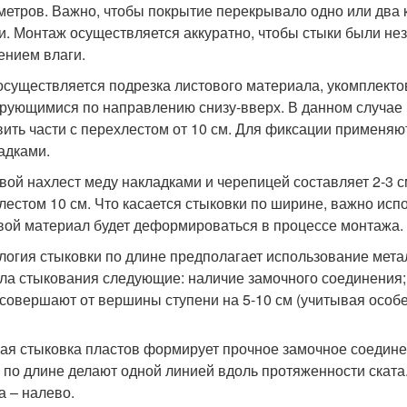
метров. Важно, чтобы покрытие перекрывало одно или дв
и. Монтаж осуществляется аккуратно, чтобы стыки были не
ением влаги.
осуществляется подрезка листового материала, укомплект
рующимися по направлению снизу-вверх. В данном случае 
вить части с перехлестом от 10 см. Для фиксации применя
адками.
вой нахлест меду накладками и черепицей составляет 2-3 с
лестом 10 см. Что касается стыковки по ширине, важно исп
вой материал будет деформироваться в процессе монтажа.
логия стыковки по длине предполагает использование мет
ла стыкования следующие: наличие замочного соединения;
 совершают от вершины ступени на 5-10 см (учитывая особе
ая стыковка пластов формирует прочное замочное соединен
 по длине делают одной линией вдоль протяженности ската
а – налево.