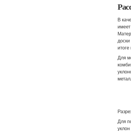
Рас
В кач
имеет
Матер
доски
итоге
Для м
комби
уклон
метал
Разре
Для п
уклон