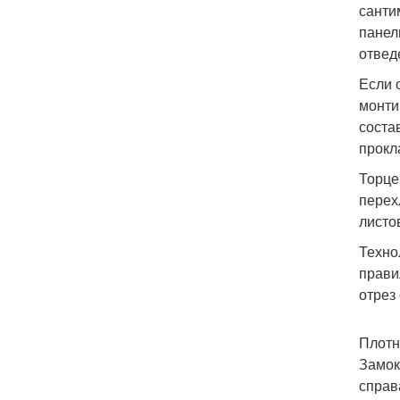
санти
панел
отвед
Если 
монти
соста
прокл
Торце
перех
листо
Техно
прави
отрез
Плотн
Замок
справ