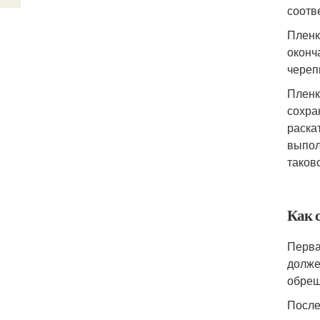
соотв
Пленк
оконч
череп
Пленк
сохра
раска
выпол
таков
Как 
Перва
долже
обреш
После