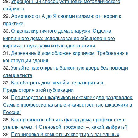
28.
Упрощенный способ установки металлического
сайдинга
29.
Армопояс от А до Я своими силами: от теории к
практике
30.
Отделка кирпичного дома снаружи. Отделка
кирпичного дома: использование облицовочного
кирпича, штукатурки и фасадного камня
31.
Деревянный дом обложен кирпичом. Требования к
конструкции здания
32.
Узнайте, как открыть балконную дверь без помощи
специалиста
33.
Как обогреть дом зимой и не разориться.
Предыстория этой публикации
34.
Производство шкафчиков и скамеек для раздевалок.
Самые профессиональные и качественные шкафчики в
России!
35.
Как правильно обшить фасад дома профлистом с
утеплителем. 1 Стеновой профлист –, какой выбрать?
36.
Планировка 3-комнатных квартир в панельных