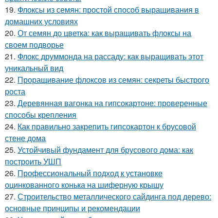
19.
Флоксы из семян: простой способ выращивания в
домашних условиях
20.
От семян до цветка: как выращивать флоксы на
своем подворье
21.
Флокс друммонда на рассаду: как выращивать этот
уникальный вид
22.
Проращивание флоксов из семян: секреты быстрого
роста
23.
Деревянная вагонка на гипсокартоне: проверенные
способы крепления
24.
Как правильно закрепить гипсокартон к брусовой
стене дома
25.
Устойчивый фундамент для брусового дома: как
построить УШП
26.
Профессиональный подход к установке
оцинкованного конька на шиферную крышу
27.
Строительство металлического сайдинга под дерево:
основные принципы и рекомендации