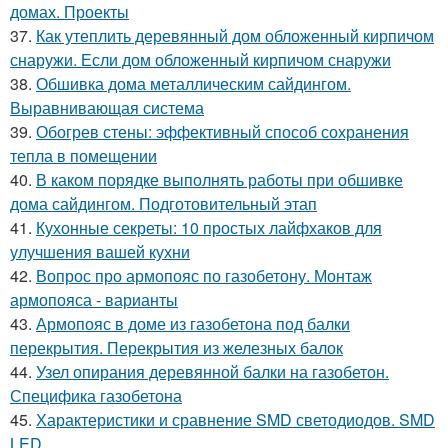
домах. Проекты
37.
Как утеплить деревянный дом обложенный кирпичом
снаружи. Если дом обложенный кирпичом снаружи
38.
Обшивка дома металлическим сайдингом.
Выравнивающая система
39.
Обогрев стены: эффективный способ сохранения
тепла в помещении
40.
В каком порядке выполнять работы при обшивке
дома сайдингом. Подготовительный этап
41.
Кухонные секреты: 10 простых лайфхаков для
улучшения вашей кухни
42.
Вопрос про армопояс по газобетону. Монтаж
армопояса - варианты
43.
Армопояс в доме из газобетона под балки
перекрытия. Перекрытия из железных балок
44.
Узел опирания деревянной балки на газобетон.
Специфика газобетона
45.
Характеристики и сравнение SMD светодиодов. SMD
LED