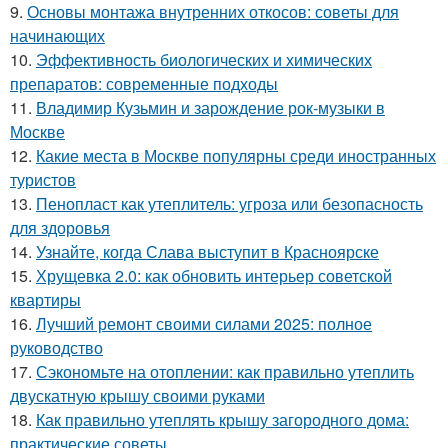
9.
Основы монтажа внутренних откосов: советы для
начинающих
10.
Эффективность биологических и химических
препаратов: современные подходы
11.
Владимир Кузьмин и зарождение рок-музыки в
Москве
12.
Какие места в Москве популярны среди иностранных
туристов
13.
Пенопласт как утеплитель: угроза или безопасность
для здоровья
14.
Узнайте, когда Слава выступит в Красноярске
15.
Хрущевка 2.0: как обновить интерьер советской
квартиры
16.
Лучший ремонт своими силами 2025: полное
руководство
17.
Сэкономьте на отоплении: как правильно утеплить
двускатную крышу своими руками
18.
Как правильно утеплять крышу загородного дома:
практические советы