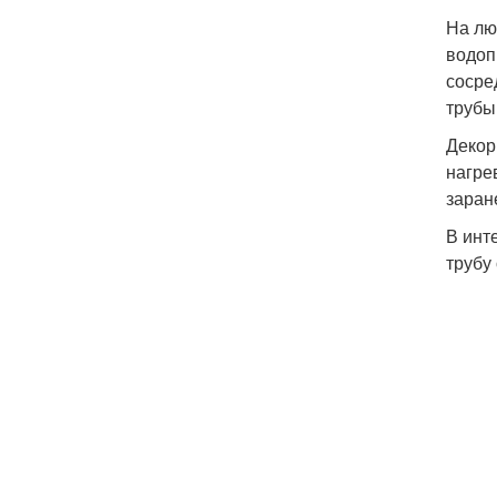
На лю
водоп
сосре
трубы
Декор
нагре
заран
В инт
трубу