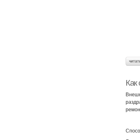
читат
Как
Внешн
раздр
ремон
Спосо