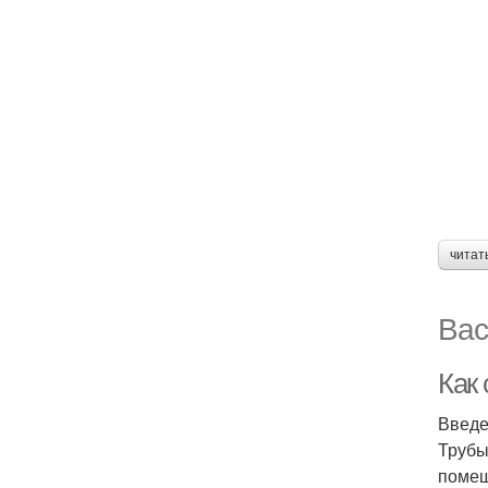
читат
Вас
Как
Введ
Трубы
помещ