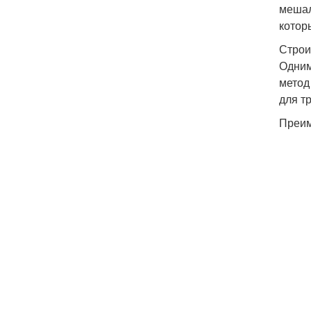
мешал
котор
Строи
Одним
метод
для т
Преим