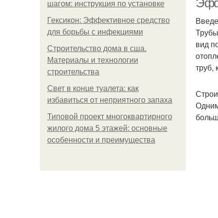
Эфф
шагом: инструкция по установке
Введ
Гексикон: Эффективное средство
Трубы
для борьбы с инфекциями
вид п
Строительство дома в сша.
отопл
Материалы и технологии
труб,
строительства
Свет в конце туалета: как
Строи
избавиться от неприятного запаха
Одним
больш
Типовой проект многоквартирного
жилого дома 5 этажей: основные
особенности и преимущества