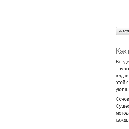
читат
Как 
Введ
Трубы
вид п
этой 
уютны
Основ
Сущес
метод
кажды