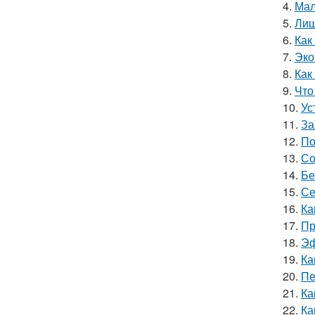
4.
Мал
5.
Лиш
6.
Как
7.
Эко
8.
Как
9.
Что
10.
Ус
11.
За
12.
По
13.
Со
14.
Бе
15.
Се
16.
Ка
17.
Пр
18.
Эф
19.
Ка
20.
Пе
21.
Ка
22.
Ка