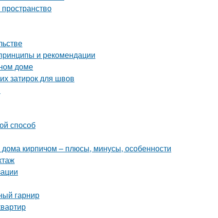
ь пространство
льстве
 принципы и рекомендации
нном доме
их затирок для швов
и
ой способ
 дома кирпичом – плюсы, минусы, особенности
ктаж
зации
ный гарнир
квартир