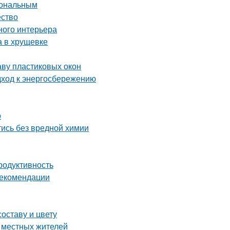
иональным
ество
ного интерьера
а в хрущевке
аву пластиковых окон
дход к энергосбережению
о
тись без вредной химии
родуктивность
рекомендации
оставу и цвету
е местных жителей