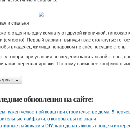
ная и спальня
жете отделить одну комнату от другой кирпичной, гипсокар
и (см фото). Первый вариант вынудит вас столкнуться с го
чтобы владелец жилища ненароком не снёс несущие стены.
сту говоря, при условии возведения капитальной стены, в
нивания перепланировки . Поэтому наименее конфликтными
ь дальше →
ледние обновления на сайте:
ем нужен челюстной ковш при строительстве дома: 5 неоч
вительные лайфхаки, о которых вы не знали
ативные лайфхаки и DIY: как сделать жизнь проще и интере