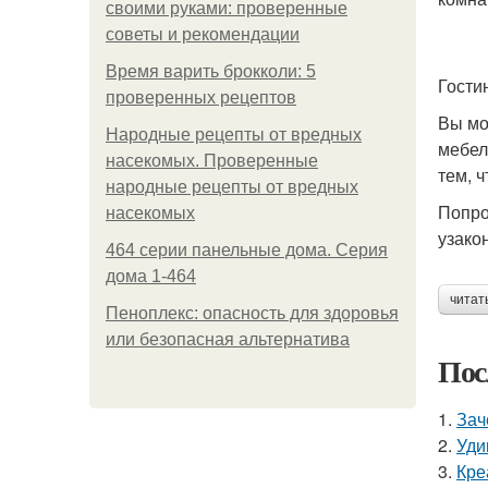
своими руками: проверенные
советы и рекомендации
Время варить брокколи: 5
Гости
проверенных рецептов
Вы мо
Народные рецепты от вредных
мебел
насекомых. Проверенные
тем, 
народные рецепты от вредных
Попро
насекомых
узако
464 серии панельные дома. Серия
дома 1-464
читат
Пеноплекс: опасность для здоровья
или безопасная альтернатива
Пос
1.
Зач
2.
Уди
3.
Кре