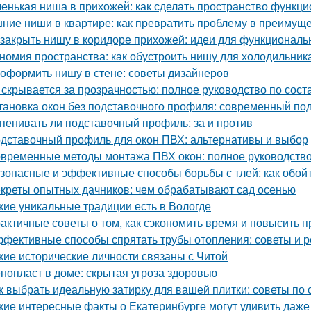
енькая ниша в прихожей: как сделать пространство функц
ние ниши в квартире: как превратить проблему в преимущ
 закрыть нишу в коридоре прихожей: идеи для функциональ
номия пространства: как обустроить нишу для холодильник
 оформить нишу в стене: советы дизайнеров
 скрывается за прозрачностью: полное руководство по сост
тановка окон без подставочного профиля: современный по
пенивать ли подставочный профиль: за и против
дставочный профиль для окон ПВХ: альтернативы и выбор
временные методы монтажа ПВХ окон: полное руководств
зопасные и эффективные способы борьбы с тлей: как обой
креты опытных дачников: чем обрабатывают сад осенью
кие уникальные традиции есть в Вологде
актичные советы о том, как сэкономить время и повысить п
фективные способы спрятать трубы отопления: советы и 
кие исторические личности связаны с Читой
нопласт в доме: скрытая угроза здоровью
к выбрать идеальную затирку для вашей плитки: советы по с
кие интересные факты о Екатеринбурге могут удивить даж