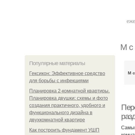
еже
М с
Популярные материалы
М 
Гексикон: Эффективное средство
для борьбы с инфекциями
Планировка 2-комнатной квартиры.
Планировка двушки: схемы и фото
создания практичного, удобного и
Пер
функционального дизайна в
раз
двухкомнатной квартире
Самым
Как построить фундамент УШП
комна