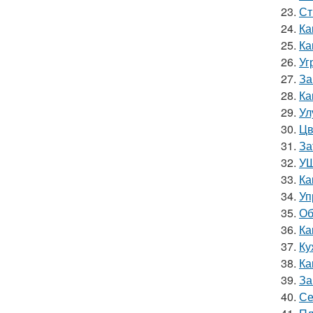
23.
Ст
24.
Ка
25.
Ка
26.
Уг
27.
За
28.
Ка
29.
Ул
30.
Цв
31.
За
32.
УШ
33.
Ка
34.
Уп
35.
Об
36.
Ка
37.
Ку
38.
Ка
39.
За
40.
Се