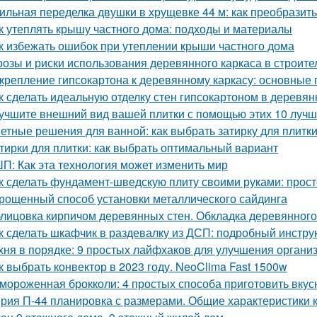
ильная переделка двушки в хрущевке 44 м: как преобразит
к утеплять крышу частного дома: подходы и материалы
к избежать ошибок при утеплении крыши частного дома
розы и риски использования деревянного каркаса в строите
крепление гипсокартона к деревянному каркасу: основные
к сделать идеальную отделку стен гипсокартоном в деревя
учшите внешний вид вашей плитки с помощью этих 10 лучш
етные решения для ванной: как выбрать затирку для плитк
тирки для плитки: как выбрать оптимальный вариант
П: Как эта технология может изменить мир
к сделать фундамент-шведскую плиту своими руками: прост
рощенный способ установки металлического сайдинга
лицовка кирпичом деревянных стен. Обкладка деревянного
к сделать шкафчик в раздевалку из ДСП: подробный инстру
хня в порядке: 9 простых лайфхаков для улучшения органи
к выбрать конвектор в 2023 году. NeoClima Fast 1500w
мороженная брокколи: 4 простых способа приготовить вкус
рия П-44 планировка с размерами. Общие характеристики 