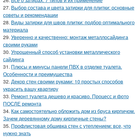
26.
Все о затирах: 7 типов и их применение
27.
Выбор состава и цвета затирки для плитки: основные
советы и рекомендации
28.
Виды затирки для швов плитки: подбор оптимального
материала
29.
Уверенно и качественно: монтаж металлосайдинга
своими руками
30.
Упрощенный способ установки металлического
сайдинга
31.
Плюсы и минусы панели ПВХ в отделке туалета.
Особенности и преимущества
32.
Декор стен своими руками: 10 простых способов
украсить вашу квартиру
33.
Ремонт туалета дешево и красиво. Процесс и фото
ПОСЛЕ ремонта
34.
Как самостоятельно обложить дом из бруса кирпичом.
Зачем деревянному дому кирпичные стены?
35.
Профлистовая обшивка стен с утеплением: все, что
нужно знать