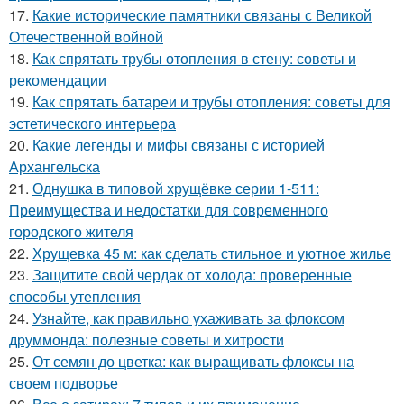
17.
Какие исторические памятники связаны с Великой
Отечественной войной
18.
Как спрятать трубы отопления в стену: советы и
рекомендации
19.
Как спрятать батареи и трубы отопления: советы для
эстетического интерьера
20.
Какие легенды и мифы связаны с историей
Архангельска
21.
Однушка в типовой хрущёвке серии 1-511:
Преимущества и недостатки для современного
городского жителя
22.
Хрущевка 45 м: как сделать стильное и уютное жилье
23.
Защитите свой чердак от холода: проверенные
способы утепления
24.
Узнайте, как правильно ухаживать за флоксом
друммонда: полезные советы и хитрости
25.
От семян до цветка: как выращивать флоксы на
своем подворье