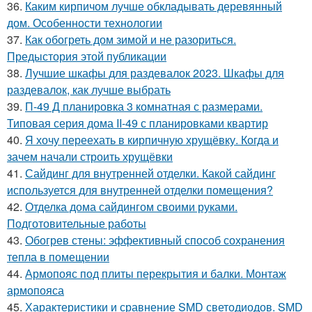
36.
Каким кирпичом лучше обкладывать деревянный
дом. Особенности технологии
37.
Как обогреть дом зимой и не разориться.
Предыстория этой публикации
38.
Лучшие шкафы для раздевалок 2023. Шкафы для
раздевалок, как лучше выбрать
39.
П-49 Д планировка 3 комнатная с размерами.
Типовая серия дома II-49 с планировками квартир
40.
Я хочу переехать в кирпичную хрущёвку. Когда и
зачем начали строить хрущёвки
41.
Сайдинг для внутренней отделки. Какой сайдинг
используется для внутренней отделки помещения?
42.
Отделка дома сайдингом своими руками.
Подготовительные работы
43.
Обогрев стены: эффективный способ сохранения
тепла в помещении
44.
Армопояс под плиты перекрытия и балки. Монтаж
армопояса
45.
Характеристики и сравнение SMD светодиодов. SMD