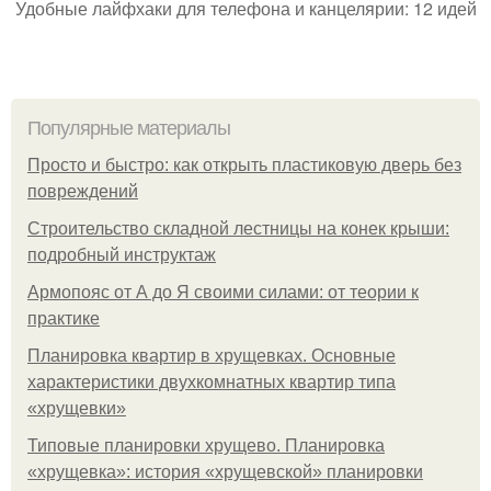
Удобные лайфхаки для телефона и канцелярии: 12 идей
Популярные материалы
Просто и быстро: как открыть пластиковую дверь без
повреждений
Строительство складной лестницы на конек крыши:
подробный инструктаж
Армопояс от А до Я своими силами: от теории к
практике
Планировка квартир в хрущевках. Основные
характеристики двухкомнатных квартир типа
«хрущевки»
Типовые планировки хрущево. Планировка
«хрущевка»: история «хрущевской» планировки