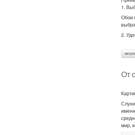
1. Вы
Обои 
выбра
2. Уд
читат
От 
Карти
Слухи
именн
средн
мир, 