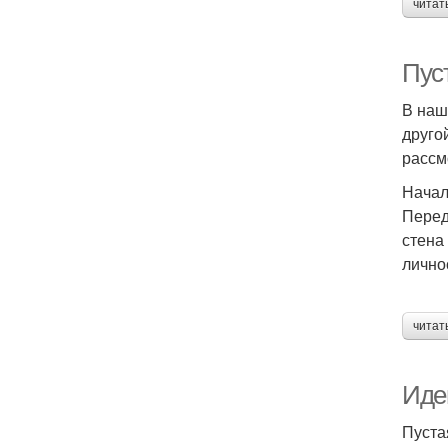
читат
Пуст
В наш
друго
рассм
Начал
Перед
стена
лично
читат
Иде
Пуста