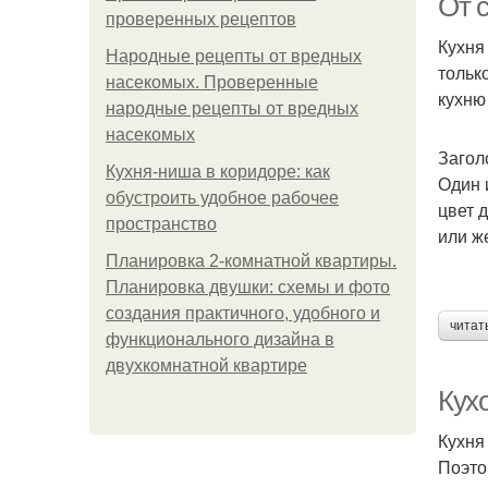
От 
проверенных рецептов
Кухня
Народные рецепты от вредных
тольк
насекомых. Проверенные
кухню
народные рецепты от вредных
насекомых
Загол
Кухня-ниша в коридоре: как
Один 
обустроить удобное рабочее
цвет 
пространство
или ж
Планировка 2-комнатной квартиры.
Планировка двушки: схемы и фото
создания практичного, удобного и
читат
функционального дизайна в
двухкомнатной квартире
Кух
Кухня
Поэто