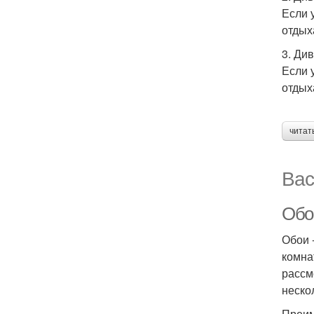
Если 
отдых
3. Ди
Если 
отдых
читат
Вас
Обо
Обои 
комна
рассм
неско
Преим