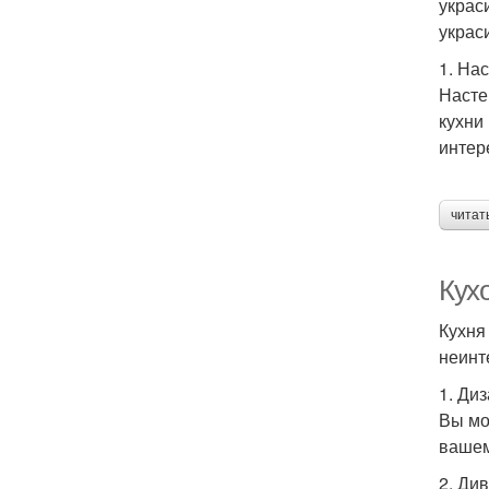
украс
украс
1. На
Насте
кухни
интер
читат
Кух
Кухня
неинт
1. Ди
Вы мо
вашем
2. Ди