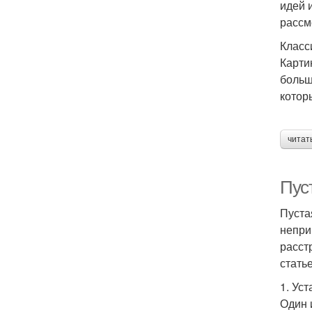
идей 
рассм
Класс
Карти
больш
котор
читат
Пуст
Пуста
непри
расст
стать
1. Ус
Один 