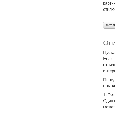
карти
стилю
читат
От 
Пуста
Если 
отлич
интер
Перед
помоч
1. Фо
Один 
может