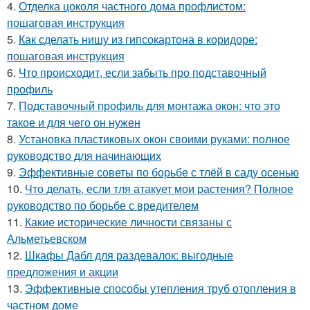
4.
Отделка цоколя частного дома профлистом:
пошаговая инструкция
5.
Как сделать нишу из гипсокартона в коридоре:
пошаговая инструкция
6.
Что происходит, если забыть про подставочный
профиль
7.
Подставочный профиль для монтажа окон: что это
такое и для чего он нужен
8.
Установка пластиковых окон своими руками: полное
руководство для начинающих
9.
Эффективные советы по борьбе с тлёй в саду осенью
10.
Что делать, если тля атакует мои растения? Полное
руководство по борьбе с вредителем
11.
Какие исторические личности связаны с
Альметьевском
12.
Шкафы Дабл для раздевалок: выгодные
предложения и акции
13.
Эффективные способы утепления труб отопления в
частном доме