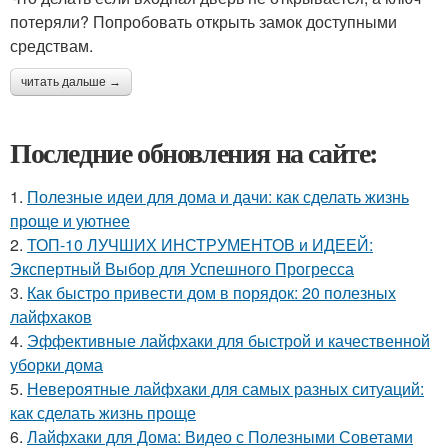
потеряли? Попробовать открыть замок доступными
средствам.
читать дальше →
Последние обновления на сайте:
1.
Полезные идеи для дома и дачи: как сделать жизнь
проще и уютнее
2.
ТОП-10 ЛУЧШИХ ИНСТРУМЕНТОВ и ИДЕЕЙ:
Экспертный Выбор для Успешного Прогресса
3.
Как быстро привести дом в порядок: 20 полезных
лайфхаков
4.
Эффективные лайфхаки для быстрой и качественной
уборки дома
5.
Невероятные лайфхаки для самых разных ситуаций:
как сделать жизнь проще
6.
Лайфхаки для Дома: Видео с Полезными Советами