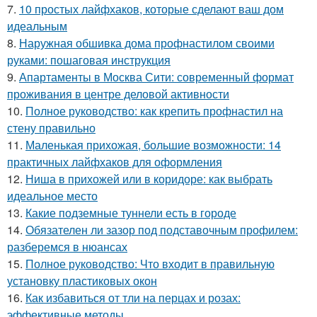
7.
10 простых лайфхаков, которые сделают ваш дом
идеальным
8.
Наружная обшивка дома профнастилом своими
руками: пошаговая инструкция
9.
Апартаменты в Москва Сити: современный формат
проживания в центре деловой активности
10.
Полное руководство: как крепить профнастил на
стену правильно
11.
Маленькая прихожая, большие возможности: 14
практичных лайфхаков для оформления
12.
Ниша в прихожей или в коридоре: как выбрать
идеальное место
13.
Какие подземные туннели есть в городе
14.
Обязателен ли зазор под подставочным профилем:
разберемся в нюансах
15.
Полное руководство: Что входит в правильную
установку пластиковых окон
16.
Как избавиться от тли на перцах и розах:
эффективные методы