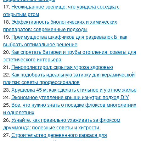
17.
Неожиданное зрелище: что увидела соседка с
открытым ртом
18.
Эффективность биологических и химических
препаратов: современные подходы
19.
Преимущества шкафчиков для раздевалок Б: как
выбрать оптимальное решение
20.
Как спрятать батареи и трубы отопления: советы для
эстетического интерьера
21.
Пенополистирол: скрытая угроза здоровью
22.
Как подобрать идеальную затирку для керамической
плитки: советы профессионалов
23.
Хрущевка 45 м: как сделать стильное и уютное жилье
24.
Экономное утепление крыши изнутри: подход DIY
25.
Все, что нужно знать о посадке флоксов многолетних
и однолетних
26.
Узнайте, как правильно ухаживать за флоксом
друммонда: полезные советы и хитрости
27.
Строительство деревянного каркаса для