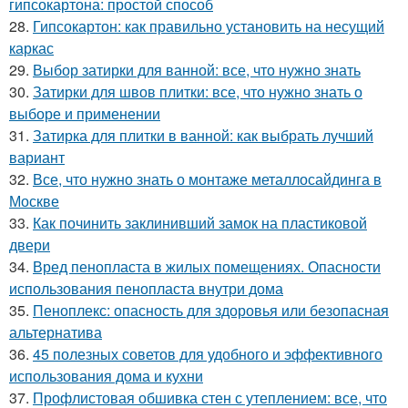
гипсокартона: простой способ
28.
Гипсокартон: как правильно установить на несущий
каркас
29.
Выбор затирки для ванной: все, что нужно знать
30.
Затирки для швов плитки: все, что нужно знать о
выборе и применении
31.
Затирка для плитки в ванной: как выбрать лучший
вариант
32.
Все, что нужно знать о монтаже металлосайдинга в
Москве
33.
Как починить заклинивший замок на пластиковой
двери
34.
Вред пенопласта в жилых помещениях. Опасности
использования пенопласта внутри дома
35.
Пеноплекс: опасность для здоровья или безопасная
альтернатива
36.
45 полезных советов для удобного и эффективного
использования дома и кухни
37.
Профлистовая обшивка стен с утеплением: все, что