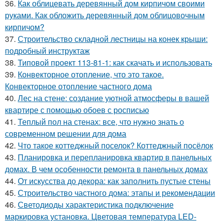
36.
Как облицевать деревянный дом кирпичом своими
руками. Как обложить деревянный дом облицовочным
кирпичом?
37.
Строительство складной лестницы на конек крыши:
подробный инструктаж
38.
Типовой проект 113-81-1: как скачать и использовать
39.
Конвекторное отопление, что это такое.
Конвекторное отопление частного дома
40.
Лес на стене: создание уютной атмосферы в вашей
квартире с помощью обоев с росписью
41.
Теплый пол на стенах: все, что нужно знать о
современном решении для дома
42.
Что такое коттеджный поселок? Коттеджный посёлок
43.
Планировка и перепланировка квартир в панельных
домах. В чем особенности ремонта в панельных домах
44.
От искусства до декора: как заполнить пустые стены
45.
Строительство частного дома: этапы и рекомендации
46.
Светодиоды характеристика подключение
маркировка установка. Цветовая температура LED-