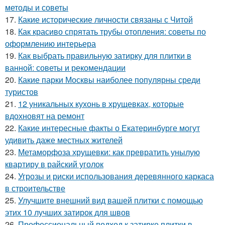
методы и советы
17.
Какие исторические личности связаны с Читой
18.
Как красиво спрятать трубы отопления: советы по
оформлению интерьера
19.
Как выбрать правильную затирку для плитки в
ванной: советы и рекомендации
20.
Какие парки Москвы наиболее популярны среди
туристов
21.
12 уникальных кухонь в хрущевках, которые
вдохновят на ремонт
22.
Какие интересные факты о Екатеринбурге могут
удивить даже местных жителей
23.
Метаморфоза хрущевки: как превратить унылую
квартиру в райский уголок
24.
Угрозы и риски использования деревянного каркаса
в строительстве
25.
Улучшите внешний вид вашей плитки с помощью
этих 10 лучших затирок для швов
26.
Профессиональный подход к затирке плитки в