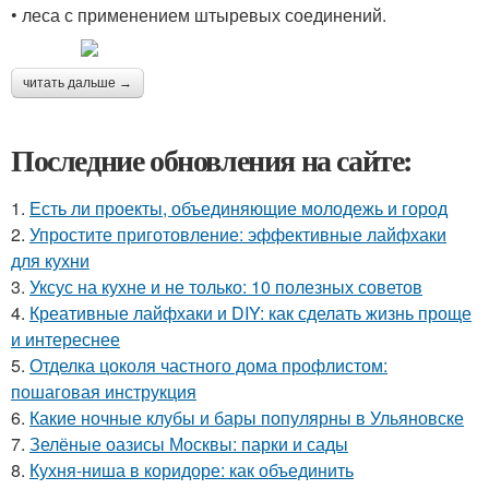
• леса с применением штыревых соединений.
читать дальше →
Последние обновления на сайте:
1.
Есть ли проекты, объединяющие молодежь и город
2.
Упростите приготовление: эффективные лайфхаки
для кухни
3.
Уксус на кухне и не только: 10 полезных советов
4.
Креативные лайфхаки и DIY: как сделать жизнь проще
и интереснее
5.
Отделка цоколя частного дома профлистом:
пошаговая инструкция
6.
Какие ночные клубы и бары популярны в Ульяновске
7.
Зелёные оазисы Москвы: парки и сады
8.
Кухня-ниша в коридоре: как объединить