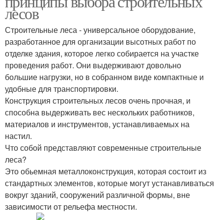
принципы выбора строительных
лесов
Строительные леса - универсальное оборудование,
разработанное для организации высотных работ по
Подвесные лесы
Чашечные лесы
отделке здания, которое легко собирается на участке
проведения работ. Они выдерживают довольно
большие нагрузки, но в собранном виде компактные и
удобные для транспортировки.
Рамные леса
Леса для работы
Конструкция строительных лесов очень прочная, и
способна выдерживать вес нескольких работников,
материалов и инструментов, устанавливаемых на
настил.
Леса в античных
Что собой представляют современные строительные
Леса в развитии
постройках
леса?
Это обьемная металлоконструкция, которая состоит из
стандартных элементов, которые могут устанавливаться
вокруг зданий, сооружений различной формы, вне
Леса в современном
Леса по сравнению
зависимости от рельефа местности.
строительстве