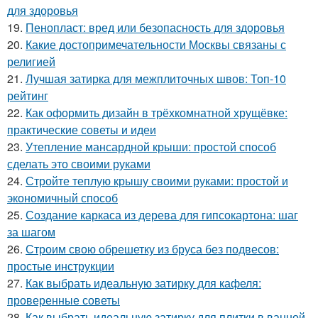
для здоровья
19.
Пенопласт: вред или безопасность для здоровья
20.
Какие достопримечательности Москвы связаны с
религией
21.
Лучшая затирка для межплиточных швов: Топ-10
рейтинг
22.
Как оформить дизайн в трёхкомнатной хрущёвке:
практические советы и идеи
23.
Утепление мансардной крыши: простой способ
сделать это своими руками
24.
Стройте теплую крышу своими руками: простой и
экономичный способ
25.
Создание каркаса из дерева для гипсокартона: шаг
за шагом
26.
Строим свою обрешетку из бруса без подвесов:
простые инструкции
27.
Как выбрать идеальную затирку для кафеля:
проверенные советы
28.
Как выбрать идеальную затирку для плитки в ванной