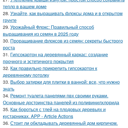
тепло в вашем доме
28.
Узнайте, как выращивать флоксы дома и в открытом
грунте
29.
Урожайный Флокс: Правильный способ
выращивания из семян в 2025 году
30.
Проращивание флоксов из семян: секреты быстрого
роста
31.
Гипсокартон на деревянный каркас: создание
прочного и эстетичного покрытия
32.
Как правильно прикрепить гипсокартон к
деревянному потолку
33.
Выбор затирки для плитки в ванной: все, что нужно
знать
34.
Ремонт туалета панелями пвх своими руками.
Основные достоинства панелей из поливинилхлорида
35.
Как бороться с тлей на плодовых деревьях и
кустарниках. APP - Article Actions
36.
Стоит ли обкладывать деревянный дом кирпичом.