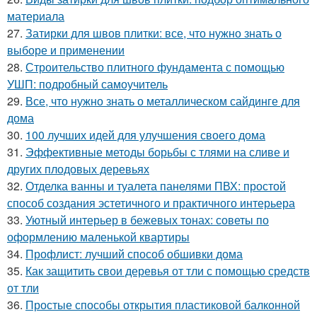
материала
27.
Затирки для швов плитки: все, что нужно знать о
выборе и применении
28.
Строительство плитного фундамента с помощью
УШП: подробный самоучитель
29.
Все, что нужно знать о металлическом сайдинге для
дома
30.
100 лучших идей для улучшения своего дома
31.
Эффективные методы борьбы с тлями на сливе и
других плодовых деревьях
32.
Отделка ванны и туалета панелями ПВХ: простой
способ создания эстетичного и практичного интерьера
33.
Уютный интерьер в бежевых тонах: советы по
оформлению маленькой квартиры
34.
Профлист: лучший способ обшивки дома
35.
Как защитить свои деревья от тли с помощью средств
от тли
36.
Простые способы открытия пластиковой балконной