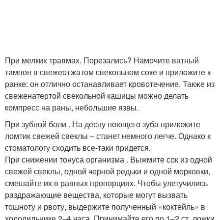
При мелких травмах. Порезались? Намочите ватный
тампон в свежеотжатом свекольном соке и приложите к
ранке: он отлично останавливает кровотечение. Также из
свеженатертой свекольной кашицы можно делать
компресс на раны, небольшие язвы.
При зубной боли . На десну ноющего зуба приложите
ломтик свежей свеклы – станет немного легче. Однако к
стоматологу сходить все-таки придется.
При снижении тонуса организма . Выжмите сок из одной
свежей свеклы, одной черной редьки и одной морковки,
смешайте их в равных пропорциях. Чтобы улетучились
раздражающие вещества, которые могут вызвать
тошноту и рвоту, выдержите полученный «коктейль» в
холодильнике 2–4 часа. Принимайте его по 1–2 ст. ложки