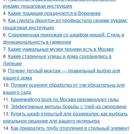
руками: пошаговая инструкция
4.
Какие традиции празднуются в Воронеже
5.
Как сделать фронтон из профнастила своими руками:
пошаговая инструкция
6.
Современная прихожая со шкафом-нишей: Стиль и
функциональность в гармонии
7.
Какие уникальные музеи техники есть в Москве
8.
Какие старинные улицы и дома сохранились в
Липецке
9.
Почему теплый монтаж — правильный выбор для
вашего дома
10.
Почему осенняя обработка от тли обязательна для
вашего сада
11.
Какиеwalking tours по Москве рекомендуют гиды
12.
Эффективные методы борьбы с тлей на смородине
13.
Купить шкаф открытый для раздевалок: как выбрать
идеальное решение для вашего интерьера
14.
Как превратить трубу отопления в стильный элемент