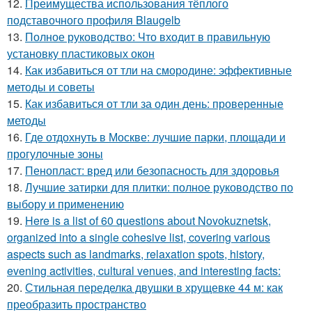
12.
Преимущества использования тёплого
подставочного профиля Blaugelb
13.
Полное руководство: Что входит в правильную
установку пластиковых окон
14.
Как избавиться от тли на смородине: эффективные
методы и советы
15.
Как избавиться от тли за один день: проверенные
методы
16.
Где отдохнуть в Москве: лучшие парки, площади и
прогулочные зоны
17.
Пенопласт: вред или безопасность для здоровья
18.
Лучшие затирки для плитки: полное руководство по
выбору и применению
19.
Here is a list of 60 questions about Novokuznetsk,
organized into a single cohesive list, covering various
aspects such as landmarks, relaxation spots, history,
evening activities, cultural venues, and interesting facts:
20.
Стильная переделка двушки в хрущевке 44 м: как
преобразить пространство