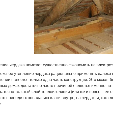
ение чердака поможет существенно сэкономить на электроэ
ексное утепление чердака рационально применять далеко н
ении является только одна часть конструкции. Это может б
тных домах достаточно часто причиной является именно пот
таточно толстый слой теплоизоляции (или же и вовсе – ее о
 это приводит к попаданию влаги внутрь, на чердак, и, как 
и.