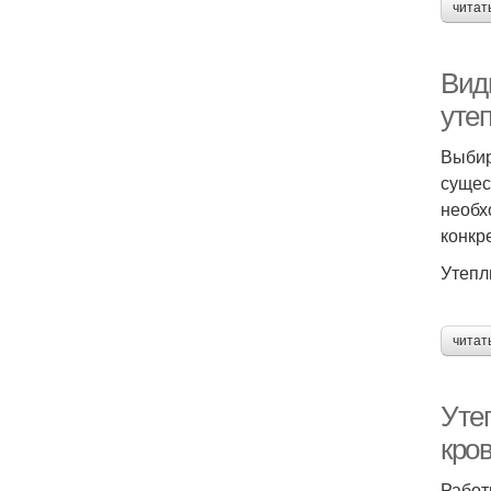
читат
Вид
уте
Выбир
сущес
необх
конкр
Утепл
читат
Уте
кро
Работ