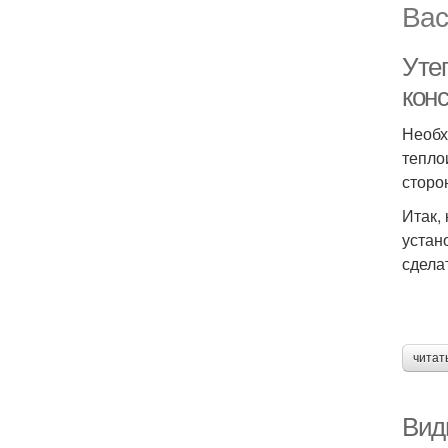
Вас
Уте
кон
Необх
тепло
сторо
Итак,
устан
сдела
читат
Вид