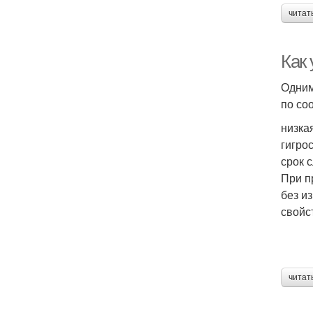
читат
Как
Одним
по со
низка
гигро
срок 
При п
без и
свойс
читат