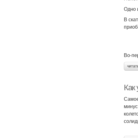
Одно 
В ска
приоб
Во-пе
читат
Как 
Самое
минус
колет
солид