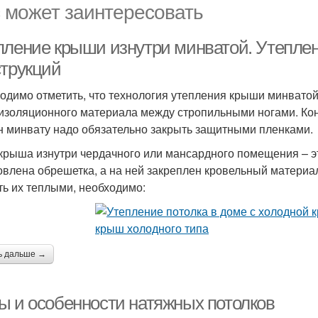
 может заинтересовать
пление крыши изнутри минватой. Утепле
струкций
одимо отметить, что технология утепления крыши минватой, 
изоляционного материала между стропильными ногами. Коне
н минвату надо обязательно закрыть защитными пленками.
 крыша изнутри чердачного или мансардного помещения – э
овлена обрешетка, а на ней закреплен кровельный материа
ть их теплыми, необходимо:
ь дальше →
ы и особенности натяжных потолков