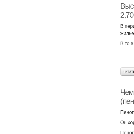
Высо
2,70
В пер
жилье
В то 
читат
Чем
(пе
Пеноп
Он хо
Пеноп