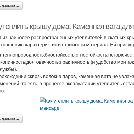
ь дальше →
 утеплить крышу дома. Каменная вата дл
 из наиболее распространенных утеплителей в скатных кр
отношению характеристик и стоимости материал. Ей присущи
я теплопроводность;биостойкость;огнестойкость;негорюче
скопичность;долговечность;практичность (и удобство монта
службы).
рохождении сквозь волокна паров, каменная вата не увлажн
зменений, то есть, в процессе эксплуатации утеплитель ост
тв.
ь дальше →