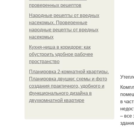
проверенных рецептов
Народные рецепты от вредных
насекомых. Проверенные
народные рецепты от вредных
насекомых
Кухня-ниша в коридоре: как
обустроить удобное рабочее
пространство
Планировка 2-комнатной квартиры.
Утепл
Планировка двушки: схемы и фото
создания практичного, удобного и
Компл
функционального дизайна в
помещ
двухкомнатной квартире
в час
недос
– все
здани