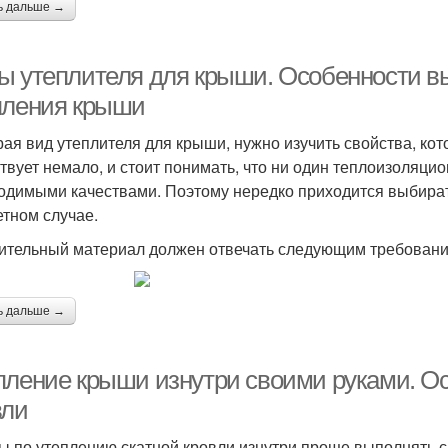
ь дальше →
ы утеплителя для крыши. Особенности в
пления крыши
ая вид утеплителя для крыши, нужно изучить свойства, ко
твует немало, и стоит понимать, что ни один теплоизоляци
одимыми качествами. Поэтому нередко приходится выбират
етном случае.
ительный материал должен отвечать следующим требовани
ь дальше →
пление крыши изнутри своими руками. Ос
вли
ы по утеплению скатной кровли изнутри проще выполнять с