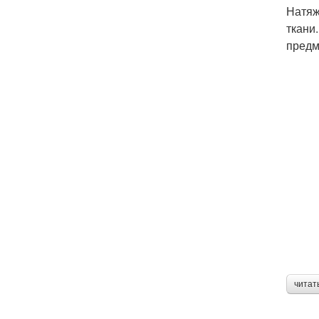
Натяж
ткани
предм
читат