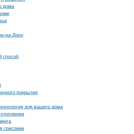
о дома
доме
вья
ве-на-Дону
й способ
й
тичного покрытия
технология для вашего дома
 отопления
динга
я срисовки