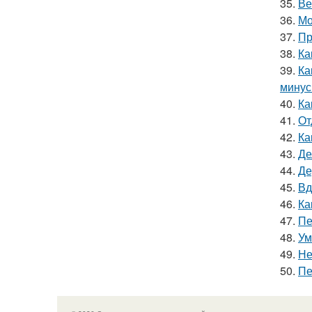
35.
Ве
36.
Мо
37.
Пр
38.
Ка
39.
Ка
мину
40.
Ка
41.
От
42.
Ка
43.
Де
44.
Де
45.
Вд
46.
Ка
47.
Пе
48.
Ум
49.
Не
50.
Пе