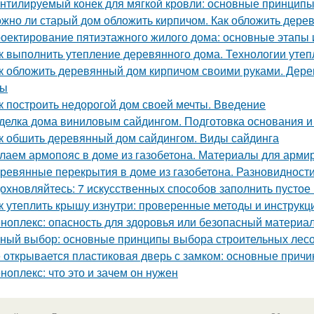
нтилируемый конек для мягкой кровли: основные принцип
жно ли старый дом обложить кирпичом. Как обложить дере
оектирование пятиэтажного жилого дома: основные этапы
к выполнить утепление деревянного дома. Технологии уте
к обложить деревянный дом кирпичом своими руками. Дер
сы
к построить недорогой дом своей мечты. Введение
делка дома виниловым сайдингом. Подготовка основания и
к обшить деревянный дом сайдингом. Виды сайдинга
лаем армопояс в доме из газобетона. Материалы для арми
ревянные перекрытия в доме из газобетона. Разновидност
охновляйтесь: 7 искусственных способов заполнить пустое
к утеплить крышу изнутри: проверенные методы и инструкц
ноплекс: опасность для здоровья или безопасный материа
ный выбор: основные принципы выбора строительных лес
 открывается пластиковая дверь с замком: основные прич
ноплекс: что это и зачем он нужен