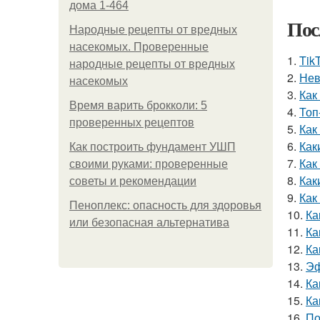
дома 1-464
Пос
Народные рецепты от вредных
насекомых. Проверенные
1.
Tik
народные рецепты от вредных
2.
Нев
насекомых
3.
Как
Время варить брокколи: 5
4.
Топ
проверенных рецептов
5.
Как
6.
Как
Как построить фундамент УШП
7.
Как
своими руками: проверенные
8.
Как
советы и рекомендации
9.
Как
Пеноплекс: опасность для здоровья
10.
Ка
или безопасная альтернатива
11.
Ка
12.
Ка
13.
Эф
14.
Ка
15.
Ка
16.
По