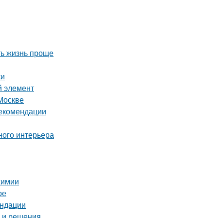
ть жизнь проще
ки
й элемент
Москве
рекомендации
ного интерьера
химии
ре
ендации
ы и решения