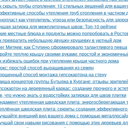
к скрыть трубы отопления: 10 стильных решений для вашег
фективные способы утепления труб отопления в частном 
нопласт как утеплитель: угроза или безопасность для здоро
чшая затирка для межплиточных швов: Топ-10 рейтинг
кие местные блюда и продукты можно попробовать в Росто
к превратить небольшую двушку-хрущевку в уютный дом
ег Митяев: как Ступино сформировало талантливого певца
ройте теплую крышу своими руками: простой и экономичны
к избежать ошибок при утеплении крыши частного дома
окс: простой способ выращивания из семян
рощенный способ монтажа гипсокартона на стену
иша концертов группы Бутырка в Кургане: отзывы зрителе
псокартон на деревянный каркас: создание прочного и эсте
е, что нужно знать о водостойких затирках для швов плитки
ндамент утепленная шведская плита: энергосберегающая 
еплённая шведская плита: секреты создания эффективного
учшайте внешний вид вашего дома с помощью металлосай
учшай свои навыки рисования с помощью этих деревьев дл