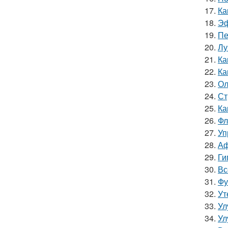
17.
Ка
18.
Эф
19.
Пе
20.
Лу
21.
Ка
22.
Ка
23.
Ол
24.
Ст
25.
Ка
26.
Фл
27.
Уп
28.
Аф
29.
Ги
30.
Вс
31.
Фу
32.
Ут
33.
Ул
34.
Ул