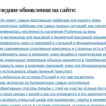
ледние обновления на сайте:
Tok дарит: самые креативные лайфхаки для вашего дома
ероятные лайфхаки для самых разных ситуаций: как сдела
 изменилась численность населения Рыбинска за века
-5 материалов для красивой и бюджетной фасадной обшив
 превратить нишу в прихожей в стильный и функциональны
ие современные спортивные комплексы и стадионы есть в 
 оформить нишу в коридоре: идеи дизайна и практические 
ие уникальные природные объекты находятся в Челябинске
 закрыть нишу в коридоре прихожей: идеи для функциональ
к использовать общественный транспорт
к добраться до острова Русский и что там посмотреть
кие экскурсии по Калининграду самые популярные
фективные способы борьбы с тлей на участке осенью без 
к город связан с водой и как это отражается в его архитекту
к выбрать открытый шкаф для раздевалки: советы и реком
чему шумит насос в системе отопления: основные причин