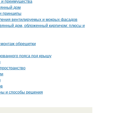
ы и преимущества
вянный дом
 и принципы
пления вентилируемых и мокрых фасадов
евянный дом, обложенный кирпичом: плюсы и
 монтаж обрешетки
рованного пояса под крышу
и
 пространство
ии
л
ов
ины и способы решения