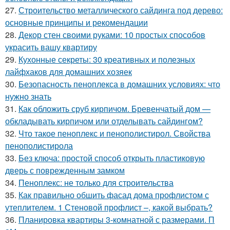
27.
Строительство металлического сайдинга под дерево:
основные принципы и рекомендации
28.
Декор стен своими руками: 10 простых способов
украсить вашу квартиру
29.
Кухонные секреты: 30 креативных и полезных
лайфхаков для домашних хозяек
30.
Безопасность пеноплекса в домашних условиях: что
нужно знать
31.
Как обложить сруб кирпичом. Бревенчатый дом —
обкладывать кирпичом или отделывать сайдингом?
32.
Что такое пеноплекс и пенополистирол. Свойства
пенополистирола
33.
Без ключа: простой способ открыть пластиковую
дверь с поврежденным замком
34.
Пеноплекс: не только для строительства
35.
Как правильно обшить фасад дома профлистом с
утеплителем. 1 Стеновой профлист –, какой выбрать?
36.
Планировка квартиры 3-комнатной с размерами. П