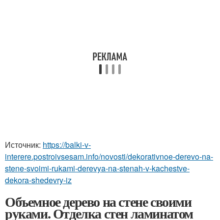
Источник:
https://balki-v-
interere.postroivsesam.info/novosti/dekorativnoe-derevo-na-
stene-svoimi-rukami-derevya-na-stenah-v-kachestve-
dekora-shedevry-iz
Объемное дерево на стене своими
руками. Отделка стен ламинатом