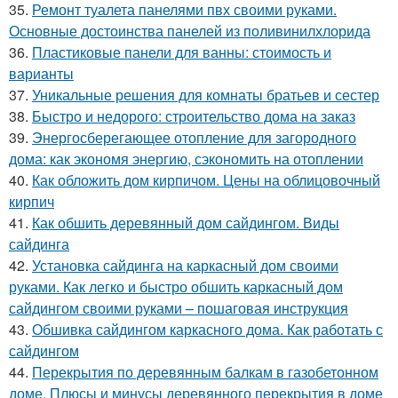
35.
Ремонт туалета панелями пвх своими руками.
Основные достоинства панелей из поливинилхлорида
36.
Пластиковые панели для ванны: стоимость и
варианты
37.
Уникальные решения для комнаты братьев и сестер
38.
Быстро и недорого: строительство дома на заказ
39.
Энергосберегающее отопление для загородного
дома: как экономя энергию, сэкономить на отоплении
40.
Как обложить дом кирпичом. Цены на облицовочный
кирпич
41.
Как обшить деревянный дом сайдингом. Виды
сайдинга
42.
Установка сайдинга на каркасный дом своими
руками. Как легко и быстро обшить каркасный дом
сайдингом своими руками – пошаговая инструкция
43.
Обшивка сайдингом каркасного дома. Как работать с
сайдингом
44.
Перекрытия по деревянным балкам в газобетонном
доме. Плюсы и минусы деревянного перекрытия в доме