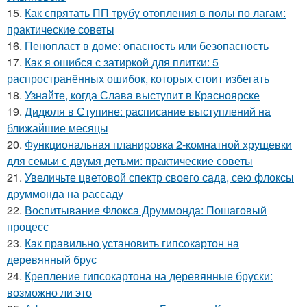
15.
Как спрятать ПП трубу отопления в полы по лагам:
практические советы
16.
Пенопласт в доме: опасность или безопасность
17.
Как я ошибся с затиркой для плитки: 5
распространённых ошибок, которых стоит избегать
18.
Узнайте, когда Слава выступит в Красноярске
19.
Дидюля в Ступине: расписание выступлений на
ближайшие месяцы
20.
Функциональная планировка 2-комнатной хрущевки
для семьи с двумя детьми: практические советы
21.
Увеличьте цветовой спектр своего сада, сею флоксы
друммонда на рассаду
22.
Воспитывание Флокса Друммонда: Пошаговый
процесс
23.
Как правильно установить гипсокартон на
деревянный брус
24.
Крепление гипсокартона на деревянные бруски:
возможно ли это