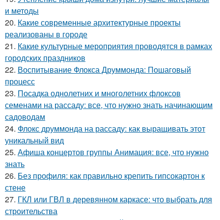
и методы
20.
Какие современные архитектурные проекты
реализованы в городе
21.
Какие культурные мероприятия проводятся в рамках
городских праздников
22.
Воспитывание Флокса Друммонда: Пошаговый
процесс
23.
Посадка однолетних и многолетних флоксов
семенами на рассаду: все, что нужно знать начинающим
садоводам
24.
Флокс друммонда на рассаду: как выращивать этот
уникальный вид
25.
Афиша концертов группы Анимация: все, что нужно
знать
26.
Без профиля: как правильно крепить гипсокартон к
стене
27.
ГКЛ или ГВЛ в деревянном каркасе: что выбрать для
строительства