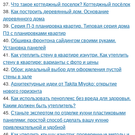
37.
Что такое коттеджный поселок? Коттеджный посёлок
38.
Как построить деревянный дом. Основание
деревянного дома
39.
Серия П-3 планировка квартир. Типовая серия дома
П3 с планировками квартир
40.
Обшивка фронтона сайдингом своими руками.
Установка панелей
41.
Как утеплить стену в квартире изнутри. Как утеплить
стену в квартире: варианты с фото и цены
42.
Обои: идеальный выбор для оформления пустой
стены в зале
43.
Архитектурные идеи от Takita Miyoko: открытие
нового горизонта
44.
Как использовать пеноплекс без вреда для здоровья.
Каким должен быть утеплитель?
45.
Станьте экспертом по отделке кухни пластиковыми
панелями: простой способ сделать вашу кухню
привлекательной и удобной
46.
Как утеплить крышу изнутри: проверенные методы и