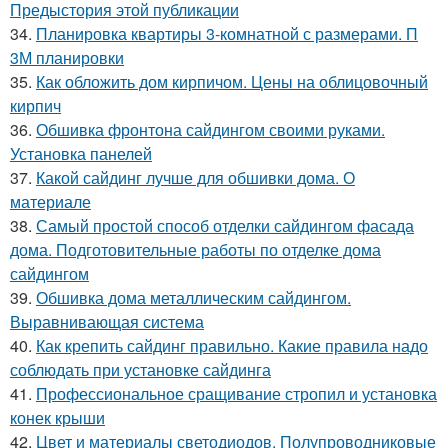
Предыстория этой публикации
34.
Планировка квартиры 3-комнатной с размерами. П
3М планировки
35.
Как обложить дом кирпичом. Цены на облицовочный
кирпич
36.
Обшивка фронтона сайдингом своими руками.
Установка панелей
37.
Какой сайдинг лучше для обшивки дома. О
материале
38.
Самый простой способ отделки сайдингом фасада
дома. Подготовительные работы по отделке дома
сайдингом
39.
Обшивка дома металлическим сайдингом.
Выравнивающая система
40.
Как крепить сайдинг правильно. Какие правила надо
соблюдать при установке сайдинга
41.
Профессиональное сращивание стропил и установка
конек крыши
42.
Цвет и материалы светодиодов. Полупроводниковые