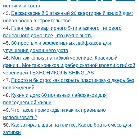
источники света
43.
Бескаркасный 5 этажный 20 квартирный жилой дом:
новая волна в строительстве
44.
План многоквартирного 5-ти этажного типового
панельного дома: все, что нужно знать
45.
30 простых и эффективных лайфхаков для
улучшения домашнего уюта
46.
Монтаж конька на гибкой черепице. Красивый
финиш. Монтаж коньков и ребер скатной кровли с гибкой
черепицей ТЕХНОНИКОЛЬ SHINGLAS
47.
Просто и быстро: как открыть пластиковую дверь без
повреждений
48.
Кухня и дом: 60 полезных лайфхаков для
повседневной жизни
49.
Что такое промокоды и как их правильно
использовать?
50.
Как затирать швы на плитке. Как выбрать смесь для
затирки