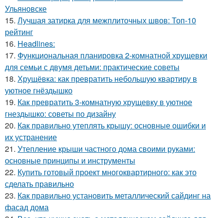
Ульяновске
15.
Лучшая затирка для межплиточных швов: Топ-10
рейтинг
16.
Headlines:
17.
Функциональная планировка 2-комнатной хрущевки
для семьи с двумя детьми: практические советы
18.
Хрущёвка: как превратить небольшую квартиру в
уютное гнёздышко
19.
Как превратить 3-комнатную хрущевку в уютное
гнездышко: советы по дизайну
20.
Как правильно утеплять крышу: основные ошибки и
их устранение
21.
Утепление крыши частного дома своими руками:
основные принципы и инструменты
22.
Купить готовый проект многоквартирного: как это
сделать правильно
23.
Как правильно установить металлический сайдинг на
фасад дома