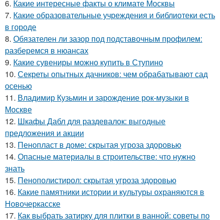
6.
Какие интересные факты о климате Москвы
7.
Какие образовательные учреждения и библиотеки есть
в городе
8.
Обязателен ли зазор под подставочным профилем:
разберемся в нюансах
9.
Какие сувениры можно купить в Ступино
10.
Секреты опытных дачников: чем обрабатывают сад
осенью
11.
Владимир Кузьмин и зарождение рок-музыки в
Москве
12.
Шкафы Дабл для раздевалок: выгодные
предложения и акции
13.
Пенопласт в доме: скрытая угроза здоровью
14.
Опасные материалы в строительстве: что нужно
знать
15.
Пенополистирол: скрытая угроза здоровью
16.
Какие памятники истории и культуры охраняются в
Новочеркасске
17.
Как выбрать затирку для плитки в ванной: советы по