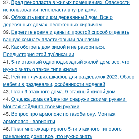
37.
Вред пенопласта в жилых помещениях. Опасности
использования пенопласта внутри дома
38.
Обложить кирпичом деревянный дом. Все о
деревянных домах, обложенных кирпичом
39.
Берегите время и деньги: простой способ отделать
ванную комнату пластиковыми панелями
40.
Как обогреть дом зимой и не разориться.
Предыстория этой публикации
41.
5-ти этажный одноподъездный жилой дом: все, что
нужно знать о таком типе жилья
42.
Рейтинг лучших шкафов для раздевалок 2023. Обзор
мебели в раздевалки, особенности моделей
43.
План 9 этажного дома. 9 этажный жилой дом
44.
Отделка дома сайдингом снаружи своими руками.
Монтаж сайдинга своими руками
45.
Вопрос про армопояс по газобетону. Монтаж
армопояса - варианты
46.
План многоквартирного 5-ти этажного типового
панельного дома: все, что нужно знать