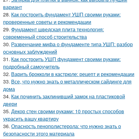
вариант
28.
Как построить фундамент УШП своими руками:
проверенные советы и рекомендации
29.
Фундамент шведская плита технология:
современный способ строительства
30.
Развенчание мифа о фундаменте типа УШП: разбор
основных заблуждений
31.
Как построить УШП фундамент своими руками:
подробный самоучитель
32.
Варить брокколи в кастрюле: рецепт и рекомендации
33.
Все, что нужно знать о металлическом сайдинге для
дома
34.
Как починить заклинивший замок на пластиковой
двери
35.
Декор стен своими руками: 10 простых способов
украсить вашу квартиру
36.
Опасность пенополистерола: что нужно знать о
безопасности этого материала