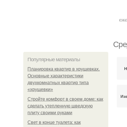
еже
Сре
Популярные материалы
Н
Планировка квартир в хрущевках.
Основные характеристики
двухкомнатных квартир типа
«хрущевки»
Из
Стройте комфорт в своем доме: как
сделать утепленную шведскую
плиту своими руками
Ср
Свет в конце туалета: как