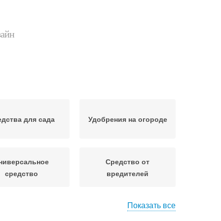
зайн
дства для сада
Удобрения на огороде
ниверсальное
Средство от
средство
вредителей
Показать все
редства в саду