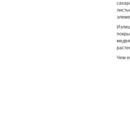
сахар
листь
элеме
Излиш
покры
медвя
расте
Чем е