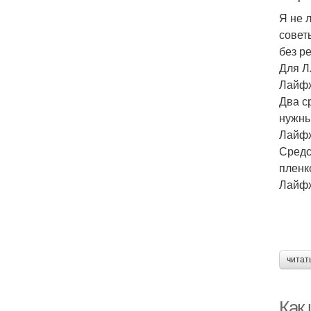
Я не 
совет
без р
Для Л
Лайфх
Два с
нужны
Лайфх
Средс
пленк
Лайфх
читат
Как