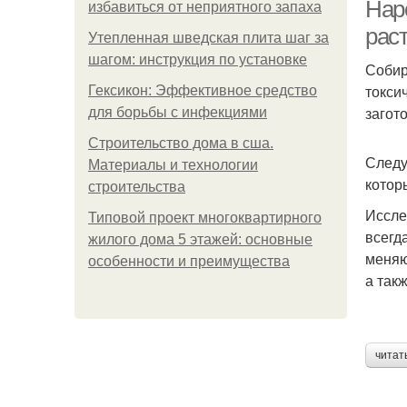
Нар
избавиться от неприятного запаха
рас
Утепленная шведская плита шаг за
шагом: инструкция по установке
Собир
токси
Гексикон: Эффективное средство
загото
для борьбы с инфекциями
Строительство дома в сша.
Следу
Материалы и технологии
котор
строительства
Иссле
Типовой проект многоквартирного
всегд
жилого дома 5 этажей: основные
меняю
особенности и преимущества
а так
читат