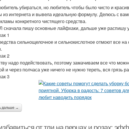
любитель убираться, но любитель чтобы было чисто и краси
ы из интернета и вывела идеальную формулу. Делюсь с вами 
екламы конкретного чистящего средства.
Л сначала пишу основные лайфхаки, дальше уже распишу у
ак 1
редства сильнощелочное и сильнокислотное отмоют все на с
.
ак 2
тву надо подействовать, поэтому замачиваем все что можн
ой и через полчаса уже ничего не нужно тереть, вся грязь р
ак 3
ь дальше →
 избавиться от тли на перцах и розах: э