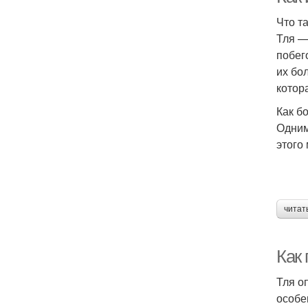
Что т
Тля —
побег
их бо
котор
Как б
Одним
этого
читат
Как
Тля о
особе