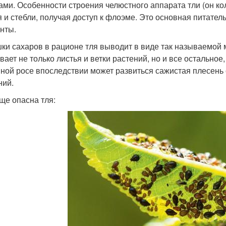
ами. Особенности строения челюстного аппарата тли (он к
я и стебли, получая доступ к флоэме. Это основная питате
нты.
ки сахаров в рационе тля выводит в виде так называемой 
вает не только листья и ветки растений, но и все остальное,
ной росе впоследствии может развиться сажистая плесень 
ний.
ще опасна тля: