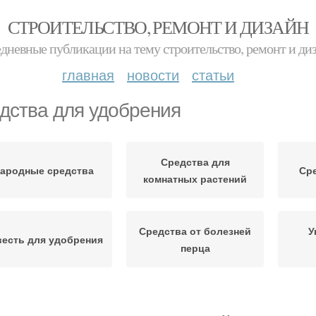
СТРОИТЕЛЬСТВО, РЕМОНТ И ДИЗАЙН
дневные публикации на тему строительство, ремонт и ди
главная
новости
статьи
дства для удобрения
Средства для
ародные средства
Сре
комнатных растений
Средства от болезней
У
весть для удобрения
перца
едства от грибковых
Средства для растений
С