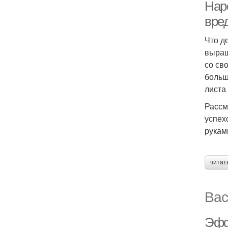
Нар
вре
Что д
выращ
со св
больш
листа
Рассм
успех
рукам
читат
Вас
Эфф