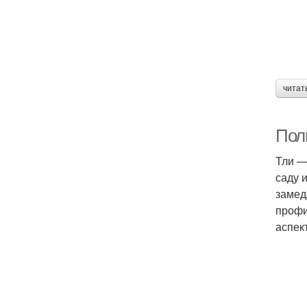
читат
Пол
Тли —
саду 
замед
профи
аспек