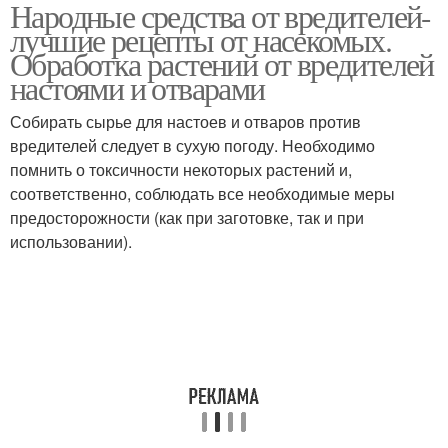
Народные средства от вредителей-
Средства для
Средства от болезней
лучшие рецепты от насекомых.
удобрения
перца
Обработка растений от вредителей
настоями и отварами
Универсальное
Средство от
Собирать сырье для настоев и отваров против
средство
вредителей
вредителей следует в сухую погоду. Необходимо
помнить о токсичности некоторых растений и,
соответственно, соблюдать все необходимые меры
предосторожности (как при заготовке, так и при
Средства от грибковых
Растения при помощи
использовании).
заболеваний