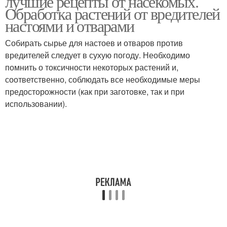
лучшие рецепты от насекомых.
Обработка растений от вредителей
настоями и отварами
Средство от
Средства от грибковых
Собирать сырье для настоев и отваров против
вредителей
заболеваний
вредителей следует в сухую погоду. Необходимо
помнить о токсичности некоторых растений и,
соответственно, соблюдать все необходимые меры
предосторожности (как при заготовке, так и при
Средства для растений
Средства в саду
использовании).
Зеленка в саду
Марганцовка в саду