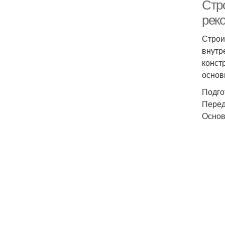
Стр
рек
Строи
внутр
конст
основ
Подго
Перед
Основ