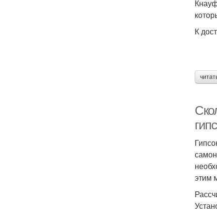
Кнауф
котор
К дос
читат
Скол
гип
Гипсо
самон
необх
этим 
Рассч
Устан