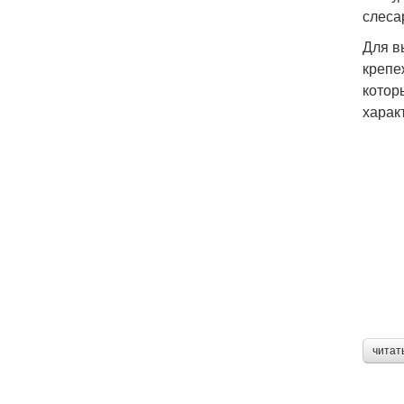
слеса
Для в
крепе
котор
харак
читат