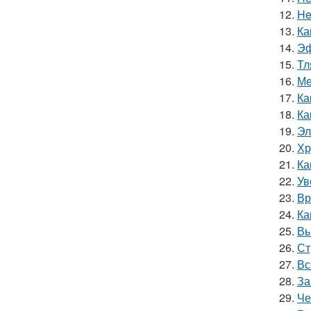
12.
He
13.
Ка
14.
Эф
15.
Тл
16.
Ме
17.
Ка
18.
Ка
19.
Эл
20.
Хр
21.
Ка
22.
Ув
23.
Вр
24.
Ка
25.
Вы
26.
Ст
27.
Вс
28.
За
29.
Че