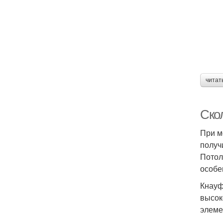
читат
Скол
При м
получ
Потол
особе
Кнауф
высок
элеме