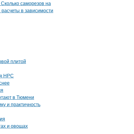
овой плитой
ля НРС
снее
ия
ботают в Тюмени
ку и практичность
ция
тах и овощах