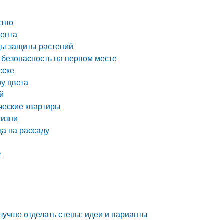
ство
цепта
оды защиты растений
 безопасность на первом месте
сске
ру цвета
ей
ческие квартиры
жизни
да на рассаду
у
лучше отделать стены: идеи и варианты