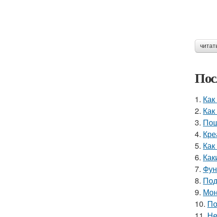
читат
Пос
1.
Как
2.
Как
3.
Пош
4.
Кре
5.
Как
6.
Как
7.
Фун
8.
Под
9.
Мон
10.
По
11.
Не