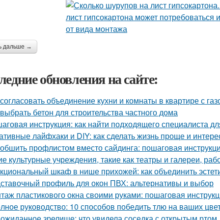
ь дальше →
ледние обновления на сайте:
 согласовать объединение кухни и комнаты в квартире с газ
 выбрать бетон для строительства частного дома
аговая инструкция: как найти подходящего специалиста д
ативные лайфхаки и DIY: как сделать жизнь проще и интере
 обшить профлистом вместо сайдинга: пошаговая инструкц
ие культурные учреждения, такие как театры и галереи, ра
кциональный шкаф в нише прихожей: как объединить эстети
ставочный профиль для окон ПВХ: альтернативы и выбор
таж пластикового окна своими руками: пошаговая инструк
лное руководство: 10 способов победить тлю на ваших цве
ожиданное зрелище: что увидела соседка с открытым ртом