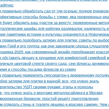
adlines:
к правильно обработать сад от тли осенью: полное руковод
фективные способы борьбы с тлями: два проверенных ре
я будет обходить ваш участок за версту: проверенные мет
таллические шкафы для рабочих раздевалок: надежность и
кие памятники истории и культуры охраняются в Новочерка
к правильно подобрать затирку для плитки: советы по выбо
вин Грей и его группа: как они завоевали сердца слушател
ущевка 2025: как современный дизайн преображает класси
к обставить двушку в хрущевке для комфортной семейной 
еличьте цветовой спектр своего сада, сею флоксы друммон
емя и способы посадки флоксов из семян
к правильно прикрепить гипсокартон к деревянному потолк
бор затирки для плитки в ванной: все, что нужно знать
роительство УШП своими руками: этапы и подходы
е, что нужно знать о монтаже металлосайдинга в Москве
мороженная брокколи: простой рецепт приготовления
м отделать стены в туалете дешево и красиво самому. Чем 