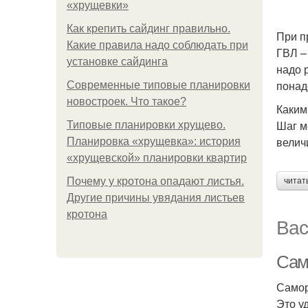
«хрущевки»
Как крепить сайдинг правильно.
При п
Какие правила надо соблюдать при
ГВЛ –
установке сайдинга
надо 
понад
Современные типовые планировки
новостроек. Что такое?
Каким
Шаг м
Типовые планировки хрущево.
велич
Планировка «хрущевка»: история
«хрущевской» планировки квартир
Почему у кротона опадают листья.
читат
Другие причины увядания листьев
кротона
Вас
Сам
Самор
Это у