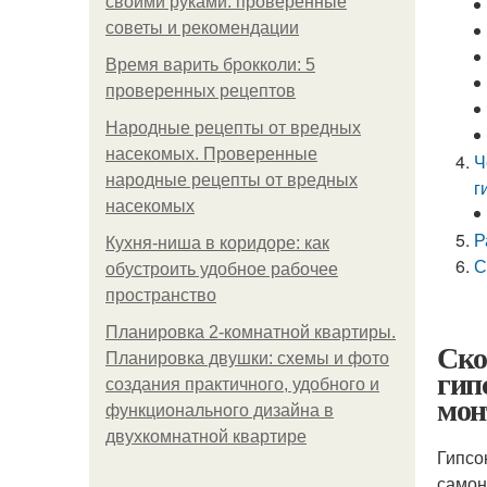
своими руками: проверенные
советы и рекомендации
Время варить брокколи: 5
проверенных рецептов
Народные рецепты от вредных
насекомых. Проверенные
Ч
народные рецепты от вредных
г
насекомых
Р
Кухня-ниша в коридоре: как
С
обустроить удобное рабочее
пространство
Планировка 2-комнатной квартиры.
Ско
Планировка двушки: схемы и фото
гип
создания практичного, удобного и
мон
функционального дизайна в
двухкомнатной квартире
Гипсо
самон