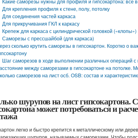
Какие саморезы нужны для профиля и гипсокартона: все 
Для крепления профиля к стене, полу, потолку
Для соединения частей каркаса
Для прикручивания ГКЛ к каркасу
Крепеж для каркаса с цилиндрической головкой («клопы»)
Саморезы с прессшайбой (для каркаса)
ерез сколько крутить саморезы в гипсокартон. Коротко о в
ипсокартону
Шаг саморезов в ходе выполнении различных операций с
асстояние между саморезами в гипсокартоне на потолке. М
колько саморезов на лист осб. OSB: состав и характеристик
лько шурупов на лист гипсокартона. С
сокартона может потребоваться и расче
тажа
картон легко и быстро крепится к металлическому или де
арезающих шурупов, называемых саморезами. Чтобы подсчи