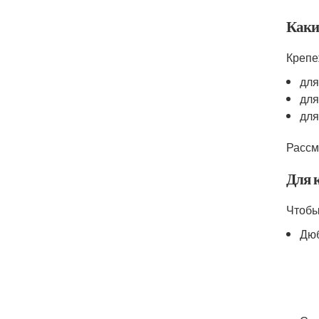
Каки
Крепе
для
для
для
Рассм
Для к
Чтобы
Дюб