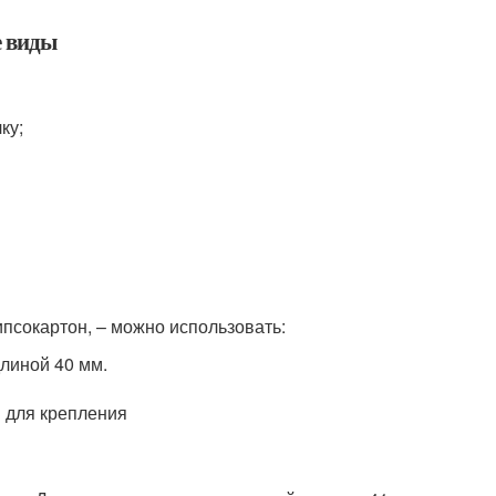
е виды
ку;
псокартон, – можно использовать:
линой 40 мм.