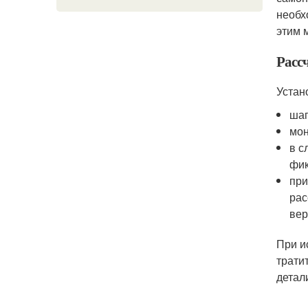
необх
этим 
Расс
Устан
шаг
мон
в с
фик
при
рас
вер
При и
трати
детал