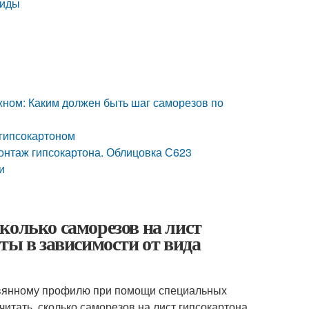
виды
ажном: Каким должен быть шаг саморезов по
 гипсокартоном
онтаж гипсокартона. Облицовка С623
и
колько саморезов на лист
ты в зависимости от вида
ревянному профилю при помощи специальных
тать, сколько саморезов на лист гипсокартона