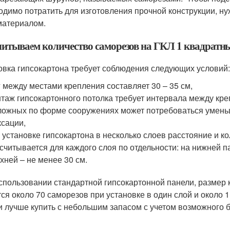
одимо потратить для изготовления прочной конструкции, ну
материалом.
читываем количество саморезов на ГКЛ 1 квадратн
овка гипсокартона требует соблюдения следующих условий:
 между местами крепления составляет 30 – 35 см,
таж гипсокартонного потолка требует интервала между кр
ложных по форме сооружениях может потребоваться уменьш
сации,
 установке гипсокартона в несколько слоев расстояние и к
считывается для каждого слоя по отдельности: на нижней п
хней – не менее 30 см.
спользовании стандартной гипсокартонной панели, размер 
тся около 70 саморезов при установке в один слой и около
и лучше купить с небольшим запасом с учетом возможного б