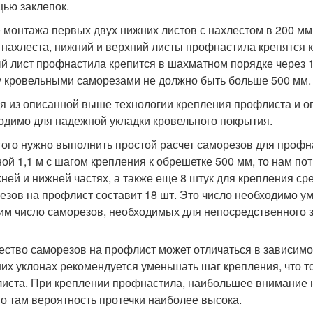
ью заклепок.
 монтажа первых двух нижних листов с нахлестом в 200 мм,
 нахлеста, нижний и верхний листы профнастила крепятся 
й лист профнастила крепится в шахматном порядке через 1
 кровельными саморезами не должно быть больше 500 мм.
я из описанной выше технологии крепления профлиста и о
одимо для надежной укладки кровельного покрытия.
того нужно выполнить простой расчет саморезов для профн
ой 1,1 м с шагом крепления к обрешетке 500 мм, то нам п
хней и нижней частях, а также еще 8 штук для крепления ср
езов на профлист составит 18 шт. Это число необходимо ум
им число саморезов, необходимых для непосредственного 
ество саморезов на профлист может отличаться в зависимо
их уклонах рекомендуется уменьшать шаг крепления, что т
иста. При креплении профнастила, наибольшее внимание н
о там вероятность протечки наиболее высока.