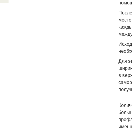
помощ
После
месте
кажды
между
Исход
необх
Для э
ширин
в вер
самор
получ
Колич
больш
профл
именн