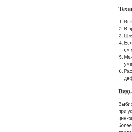
Техн
Все
В п
Шля
Есл
см 
Меж
уме
Рас
деф
Виды
Выбир
при у
цинко
более