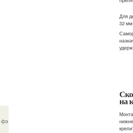
препя
Для д
32 мм
Самор
назна
удерж
Ско
на 
Монта
⇦
нижне
крепи