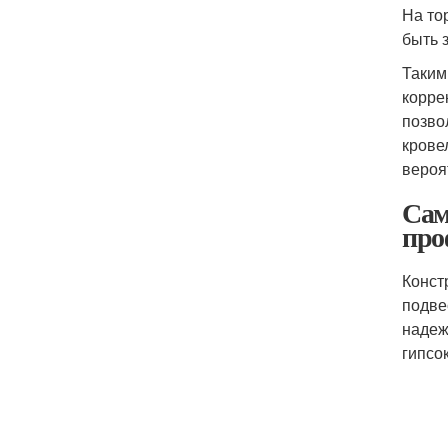
На то
быть 
Таким
корре
позво
крове
вероя
Сам
про
Конст
подве
надеж
гипсо