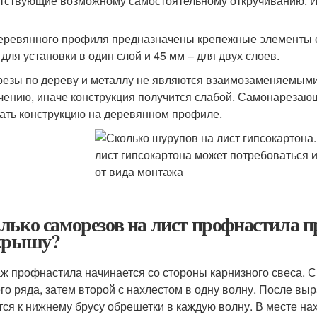
тствующие возможному самостоятельному откручиванию. И
еревянного профиля предназначены крепежные элементы 
 для установки в один слой и 45 мм – для двух слоев.
езы по дереву и металлу не являются взаимозаменяемыми.
чению, иначе конструкция получится слабой. Самонарезающ
ать конструкцию на деревянном профиле.
лько саморезов на лист профнастила п
крышу?
ж профнастила начинается со стороны карнизного свеса. 
го ряда, затем второй с нахлестом в одну волну. После вы
тся к нижнему брусу обрешетки в каждую волну. В месте на