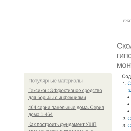
еже
Ско
гип
мон
Сод
Популярные материалы
С
р
Гексикон: Эффективное средство
для борьбы с инфекциями
464 серии панельные дома. Серия
дома 1-464
С
Как построить фундамент УШП
С