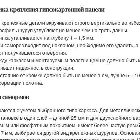
ика крепления гипсокартонной панели
 крепежные детали вкручивают строго вертикально во изб
рофиль шуруп углубляют не менее чем на треть длины.
пка утапливается на глубину 1 – 1,5 мм.
и саморез входит под наклоном, необходимо его удалить, 
от получившегося отверстия.
ду каркасом и монтируемым полотнищем не должно быть м
ньшит надежность конструкции.
стояние от кромки должно быть не менее 1 см, лучше 5 – 
ормации полотна.
 саморезов
аются с учетом выбранного типа каркаса. Для металлическ
становке в один слой – длиной 25 мм и для двухслойного в
вым или фосфатным покрытием, имеют более частую резьбу
 7 мм, выбирается другой вид крепежных шурупов. Основан