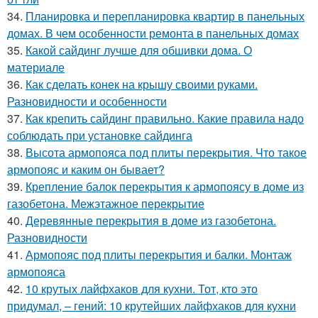
34.
Планировка и перепланировка квартир в панельных
домах. В чем особенности ремонта в панельных домах
35.
Какой сайдинг лучше для обшивки дома. О
материале
36.
Как сделать конек на крышу своими руками.
Разновидности и особенности
37.
Как крепить сайдинг правильно. Какие правила надо
соблюдать при установке сайдинга
38.
Высота армопояса под плиты перекрытия. Что такое
армопояс и каким он бывает?
39.
Крепление балок перекрытия к армопоясу в доме из
газобетона. Межэтажное перекрытие
40.
Деревянные перекрытия в доме из газобетона.
Разновидности
41.
Армопояс под плиты перекрытия и балки. Монтаж
армопояса
42.
10 крутых лайфхаков для кухни. Тот, кто это
придумал, – гений: 10 крутейших лайфхаков для кухни