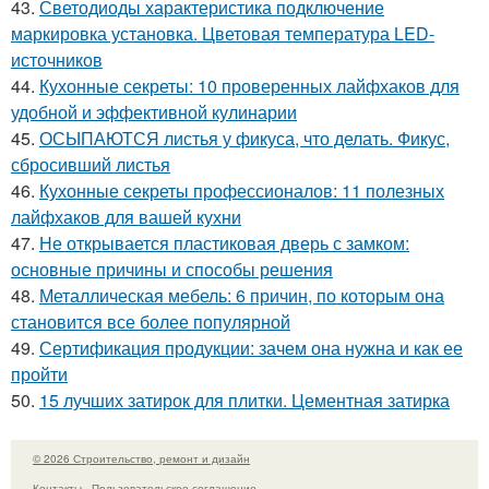
43.
Светодиоды характеристика подключение
маркировка установка. Цветовая температура LED-
источников
44.
Кухонные секреты: 10 проверенных лайфхаков для
удобной и эффективной кулинарии
45.
ОСЫПАЮТСЯ листья у фикуса, что делать. Фикус,
сбросивший листья
46.
Кухонные секреты профессионалов: 11 полезных
лайфхаков для вашей кухни
47.
Не открывается пластиковая дверь с замком:
основные причины и способы решения
48.
Металлическая мебель: 6 причин, по которым она
становится все более популярной
49.
Сертификация продукции: зачем она нужна и как ее
пройти
50.
15 лучших затирок для плитки. Цементная затирка
© 2026 Строительство, ремонт и дизайн
Контакты
Пользовательское соглашение