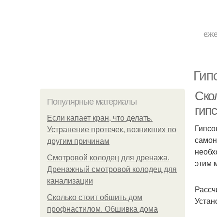
еже
Гип
Скол
Популярные материалы
гип
Если капает кран, что делать.
Гипсо
Устранение протечек, возникших по
самон
другим причинам
необх
Смотровой колодец для дренажа.
этим 
Дренажный смотровой колодец для
канализации
Рассч
Сколько стоит обшить дом
Устан
профнастилом. Обшивка дома