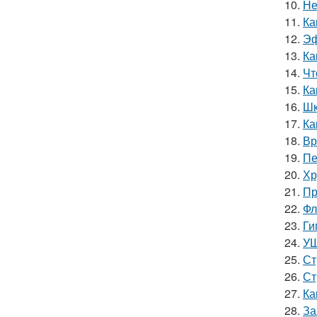
10.
Не
11.
Ка
12.
Эф
13.
Ка
14.
Чт
15.
Ка
16.
Шк
17.
Ка
18.
Вр
19.
Пе
20.
Хр
21.
Пр
22.
Фл
23.
Ги
24.
УШ
25.
Ст
26.
Ст
27.
Ка
28.
За