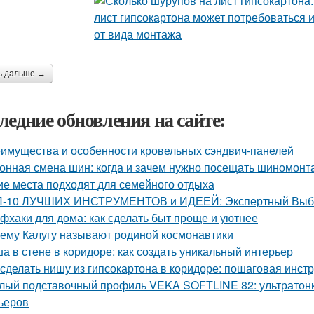
ь дальше →
ледние обновления на сайте:
имущества и особенности кровельных сэндвич-панелей
онная смена шин: когда и зачем нужно посещать шиномонт
ие места подходят для семейного отдыха
-10 ЛУЧШИХ ИНСТРУМЕНТОВ и ИДЕЕЙ: Экспертный Выбор
фхаки для дома: как сделать быт проще и уютнее
ему Калугу называют родиной космонавтики
а в стене в коридоре: как создать уникальный интерьер
 сделать нишу из гипсокартона в коридоре: пошаговая инст
лый подставочный профиль VEKA SOFTLINE 82: ультратонк
ьеров