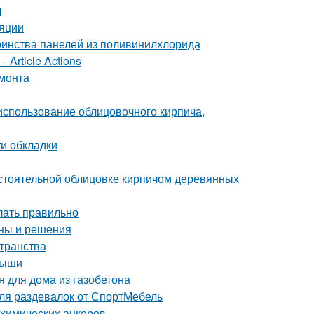
л
ляции
оинства панелей из поливинилхлорида
 Article Actions
емонта
 использование облицовочного кирпича,
и обкладки
стоятельной облицовке кирпичом деревянных
елать правильно
ины и решения
странства
рыши
я для дома из газобетона
ля раздевалок от СпортМебель
 химических анкеров