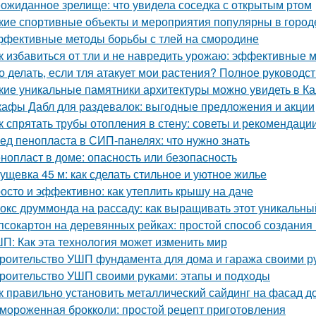
ожиданное зрелище: что увидела соседка с открытым ртом
кие спортивные объекты и мероприятия популярны в город
фективные методы борьбы с тлей на смородине
к избавиться от тли и не навредить урожаю: эффективные 
о делать, если тля атакует мои растения? Полное руководс
кие уникальные памятники архитектуры можно увидеть в Ка
афы Дабл для раздевалок: выгодные предложения и акции
к спрятать трубы отопления в стену: советы и рекомендаци
ед пенопласта в СИП-панелях: что нужно знать
нопласт в доме: опасность или безопасность
ущевка 45 м: как сделать стильное и уютное жилье
осто и эффективно: как утеплить крышу на даче
окс друммонда на рассаду: как выращивать этот уникальны
псокартон на деревянных рейках: простой способ создания
П: Как эта технология может изменить мир
роительство УШП фундамента для дома и гаража своими р
роительство УШП своими руками: этапы и подходы
к правильно установить металлический сайдинг на фасад д
мороженная брокколи: простой рецепт приготовления