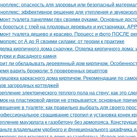
ноплекс: опасность для здоровья или безопасный материа
ноплекс: эффективное решение для утепления и звукоизо
монт туалета панелями пвх своими руками. Основные дост
к бороться с тлей на плодовых деревьях и кустарниках. APP -
монт туалета дешево и красиво. Процесс и фото ПОСЛЕ р
мопояс от А до Я своими силами: от теории к практике
делка кирпичного дома снаружи. Отделка кирпичного дома:
турки и фасадного камня
оит ли обкладывать деревянный дом кирпичом. Особенност
емя варить брокколи: 5 проверенных рецептов
лицовка каркасного дома кирпичом. Рекомендации по само
ов загородных коттеджей
репление электрического теплого пола на стену: как это сд
мок на пластиковой двери не открывается: основные прич
вещение в туалете: как правильно выбрать для своего про
офессиональное сращивание стропил и установка конек к
епление мауэрлата к газобетону без армопояса. Конструкци
аньте владельцем удобного и функционального шкафчика д
мопояс под мауэрлат в доме из газобетона. Использование