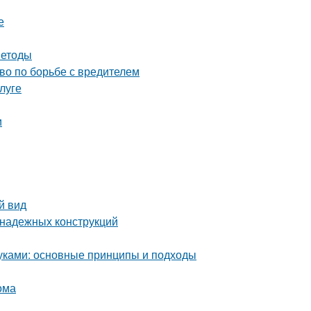
е
методы
тво по борьбе с вредителем
луге
и
й вид
 надежных конструкций
уками: основные принципы и подходы
ома