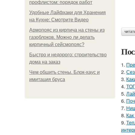
профлистом: порядок работ
Удобные Лайфхаки для Хранения
на Кухне: Смотрите Видео
Армопояс из кирпича на стены из
читат
газоблоков. Можно ли делать
кирпичный сейсмопояс?
Пос
Быстро и недорого: строительство
дома на заказ
1.
Пре
2.
Сез
Чем обшить стены. Блок-хаус и
3.
Как
имитация бруса
4.
ТОП
5.
Лай
6.
Поч
7.
Ниш
8.
Как
9.
Теп
интер