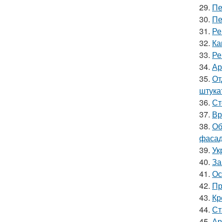
29.
Пе
30.
Пе
31.
Ре
32.
Ка
33.
Ре
34.
Ар
35.
От
штука
36.
Ст
37.
Вр
38.
Об
фасад
39.
Ук
40.
За
41.
Ос
42.
Пр
43.
Кр
44.
Ст
45.
Ар