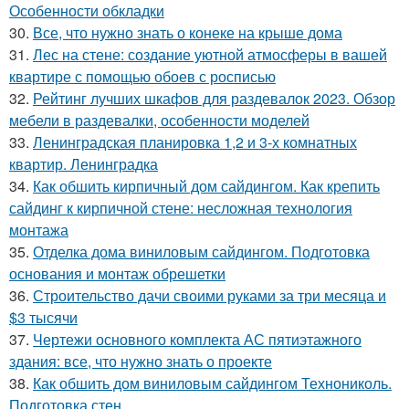
Особенности обкладки
30.
Все, что нужно знать о конеке на крыше дома
31.
Лес на стене: создание уютной атмосферы в вашей
квартире с помощью обоев с росписью
32.
Рейтинг лучших шкафов для раздевалок 2023. Обзор
мебели в раздевалки, особенности моделей
33.
Ленинградская планировка 1,2 и 3-х комнатных
квартир. Ленинградка
34.
Как обшить кирпичный дом сайдингом. Как крепить
сайдинг к кирпичной стене: несложная технология
монтажа
35.
Отделка дома виниловым сайдингом. Подготовка
основания и монтаж обрешетки
36.
Строительство дачи своими руками за три месяца и
$3 тысячи
37.
Чертежи основного комплекта АС пятиэтажного
здания: все, что нужно знать о проекте
38.
Как обшить дом виниловым сайдингом Технониколь.
Подготовка стен