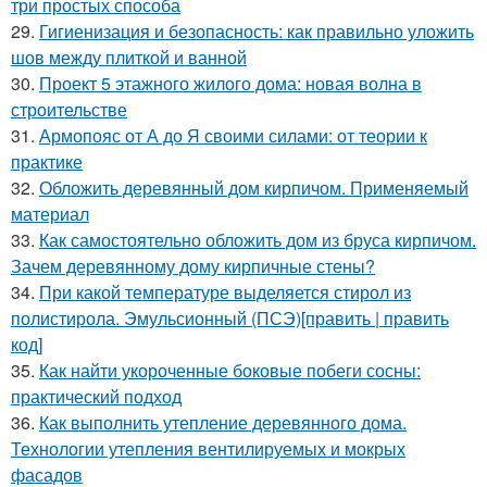
три простых способа
29.
Гигиенизация и безопасность: как правильно уложить
шов между плиткой и ванной
30.
Проект 5 этажного жилого дома: новая волна в
строительстве
31.
Армопояс от А до Я своими силами: от теории к
практике
32.
Обложить деревянный дом кирпичом. Применяемый
материал
33.
Как самостоятельно обложить дом из бруса кирпичом.
Зачем деревянному дому кирпичные стены?
34.
При какой температуре выделяется стирол из
полистирола. Эмульсионный (ПСЭ)[править | править
код]
35.
Как найти укороченные боковые побеги сосны:
практический подход
36.
Как выполнить утепление деревянного дома.
Технологии утепления вентилируемых и мокрых
фасадов