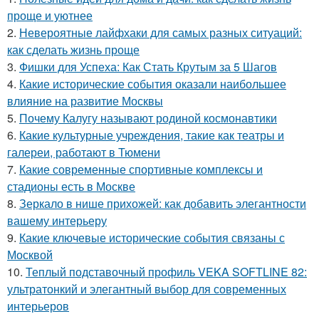
проще и уютнее
2.
Невероятные лайфхаки для самых разных ситуаций:
как сделать жизнь проще
3.
Фишки для Успеха: Как Стать Крутым за 5 Шагов
4.
Какие исторические события оказали наибольшее
влияние на развитие Москвы
5.
Почему Калугу называют родиной космонавтики
6.
Какие культурные учреждения, такие как театры и
галереи, работают в Тюмени
7.
Какие современные спортивные комплексы и
стадионы есть в Москве
8.
Зеркало в нише прихожей: как добавить элегантности
вашему интерьеру
9.
Какие ключевые исторические события связаны с
Москвой
10.
Теплый подставочный профиль VEKA SOFTLINE 82:
ультратонкий и элегантный выбор для современных
интерьеров