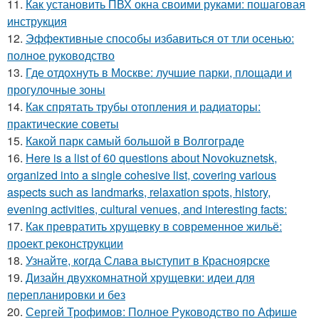
11.
Как установить ПВХ окна своими руками: пошаговая
инструкция
12.
Эффективные способы избавиться от тли осенью:
полное руководство
13.
Где отдохнуть в Москве: лучшие парки, площади и
прогулочные зоны
14.
Как спрятать трубы отопления и радиаторы:
практические советы
15.
Какой парк самый большой в Волгограде
16.
Here is a list of 60 questions about Novokuznetsk,
organized into a single cohesive list, covering various
aspects such as landmarks, relaxation spots, history,
evening activities, cultural venues, and interesting facts:
17.
Как превратить хрущевку в современное жильё:
проект реконструкции
18.
Узнайте, когда Слава выступит в Красноярске
19.
Дизайн двухкомнатной хрущевки: идеи для
перепланировки и без
20.
Сергей Трофимов: Полное Руководство по Афише