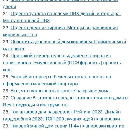
двери
31.
Отделка туалета панелями ПВХ дизайн интерьера.
Монтаж панелей ПВХ
32.
Отделка дома из кирпича. Методы выравнивания
кирпичных стен
33.
Обложить деревянный дом кирпичом. Применяемый
материал
34.
При какой температуре выделяется стирол из
полистирола. Эмульсионный (ПСЭ)[править | править
код]
35.
Уютный интерьер в бежевых тонах: советы по
оформлению маленькой квартиры
36.
Все, что нужно знать о конеке на крыше дома
37.
Создание 5-этажного средне-этажного жилого дома в
Revit: подходы и инструменты
38.
Топ шкафов для раздевалок Рейтинг 2023. Дизайн
гардеробной 2023: ТОП-200 лучших идей планировки
39.
Типовой жилой дом серии П-44 планировки квартир.