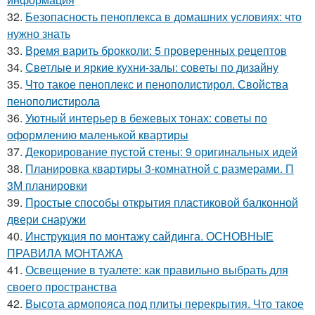
32.
Безопасность пеноплекса в домашних условиях: что
нужно знать
33.
Время варить брокколи: 5 проверенных рецептов
34.
Светлые и яркие кухни-залы: советы по дизайну
35.
Что такое пеноплекс и пенополистирол. Свойства
пенополистирола
36.
Уютный интерьер в бежевых тонах: советы по
оформлению маленькой квартиры
37.
Декорирование пустой стены: 9 оригинальных идей
38.
Планировка квартиры 3-комнатной с размерами. П
3М планировки
39.
Простые способы открытия пластиковой балконной
двери снаружи
40.
Инструкция по монтажу сайдинга. ОСНОВНЫЕ
ПРАВИЛА МОНТАЖА
41.
Освещение в туалете: как правильно выбрать для
своего пространства
42.
Высота армопояса под плиты перекрытия. Что такое