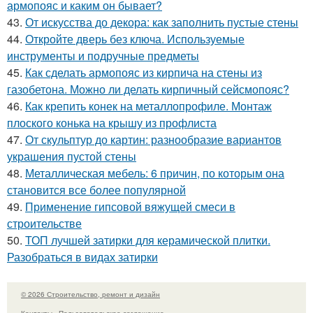
армопояс и каким он бывает?
43.
От искусства до декора: как заполнить пустые стены
44.
Откройте дверь без ключа. Используемые
инструменты и подручные предметы
45.
Как сделать армопояс из кирпича на стены из
газобетона. Можно ли делать кирпичный сейсмопояс?
46.
Как крепить конек на металлопрофиле. Монтаж
плоского конька на крышу из профлиста
47.
От скульптур до картин: разнообразие вариантов
украшения пустой стены
48.
Металлическая мебель: 6 причин, по которым она
становится все более популярной
49.
Применение гипсовой вяжущей смеси в
строительстве
50.
ТОП лучшей затирки для керамической плитки.
Разобраться в видах затирки
© 2026 Строительство, ремонт и дизайн
Контакты
Пользовательское соглашение