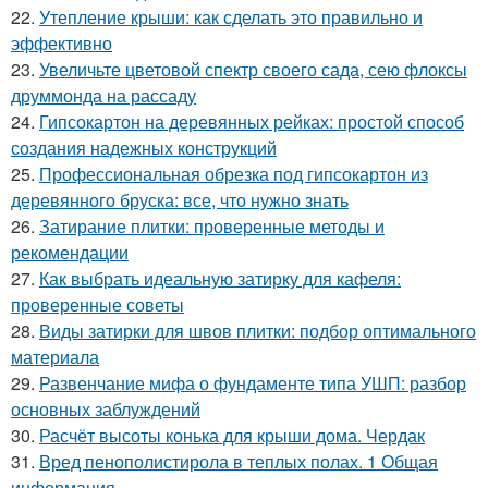
22.
Утепление крыши: как сделать это правильно и
эффективно
23.
Увеличьте цветовой спектр своего сада, сею флоксы
друммонда на рассаду
24.
Гипсокартон на деревянных рейках: простой способ
создания надежных конструкций
25.
Профессиональная обрезка под гипсокартон из
деревянного бруска: все, что нужно знать
26.
Затирание плитки: проверенные методы и
рекомендации
27.
Как выбрать идеальную затирку для кафеля:
проверенные советы
28.
Виды затирки для швов плитки: подбор оптимального
материала
29.
Развенчание мифа о фундаменте типа УШП: разбор
основных заблуждений
30.
Расчёт высоты конька для крыши дома. Чердак
31.
Вред пенополистирола в теплых полах. 1 Общая
информация