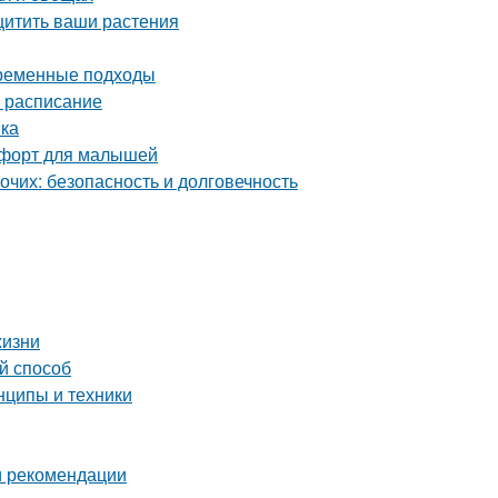
щитить ваши растения
временные подходы
е расписание
вка
омфорт для малышей
чих: безопасность и долговечность
жизни
й способ
нципы и техники
 и рекомендации