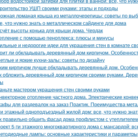
бор водостойкой затирки для плитки в ванной: все, что нуж
роительство УШП своими руками: этапы и подходы
ожная ломаная крыша из металлочерепицы: советы по выб
е, что нужно знать о металлическом сайдинге для дома
счёт высоты конька для крыши дома. Чердак
епление с помощью пеноплекса: плюсы и минусы
ильные и недорогие идеи для украшения стен в комнате св
оит ли обкладывать деревянный дом кирпичом. Особенност
етлые и яркие кухни-залы: советы по дизайну
ким кирпичом лучше обкладывать деревянный дом. Особен
к обложить деревянный дом кирпичом своими руками. Дер
сы
аньте мастером украшения стен своими руками
нвекторное отопление частного дома. Электрические конве
афы для раздевалок на заказ Практик. Преимущества мет
ти этажный одноподъездный жилой дом: все, что нужно знат
к правильно обшить фасад дома профлистом с утеплителем.
оект 5-ти этажного многоквартирного дома с мансардой: все
етодиодные лампы: основные характеристики и параметры