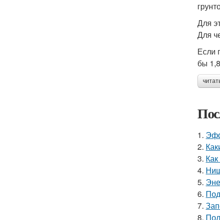
грунт
Для э
Для ч
Если 
бы 1,
читат
Пос
1.
Эфф
2.
Как
3.
Как
4.
Ниш
5.
Эне
6.
Под
7.
Зап
8.
Пол