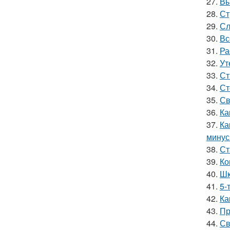
27.
Вы
28.
Ст
29.
Сл
30.
Вс
31.
Ра
32.
Ут
33.
Ст
34.
Ст
35.
Св
36.
Ка
37.
Ка
мину
38.
Ст
39.
Ко
40.
Шк
41.
5-
42.
Ка
43.
Пр
44.
Св