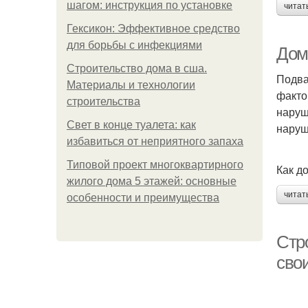
шагом: инструкция по установке
читат
Гексикон: Эффективное средство
для борьбы с инфекциями
Дом
Строительство дома в сша.
Подва
Материалы и технологии
факто
строительства
наруш
Свет в конце туалета: как
наруша
избавиться от неприятного запаха
Типовой проект многоквартирного
Как д
жилого дома 5 этажей: основные
читат
особенности и преимущества
Стр
сво