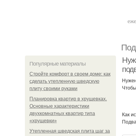
еже
Под
Нуж
Популярные материалы
под
Стройте комфорт в своем доме: как
Нужен
сделать утепленную шведскую
Чтобы
плиту своими руками
Планировка квартир в хрущевках.
Основные характеристики
двухкомнатных квартир типа
Как и
«хрущевки»
Подва
Утепленная шведская плита шаг за