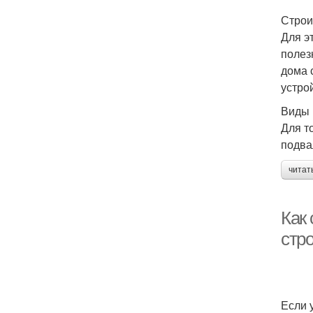
Строи
Для э
полез
дома 
устро
Виды
Для т
подва
читат
Как
стр
Если 