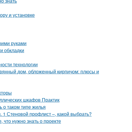
но знать
ору и установке
оими руками
и обкладки
ности технологии
евянный дом, обложенный кирпичом: плюсы и
кторы
аллических шкафов Практик
ь о таком типе жилья
 1 Стеновой профлист –, какой выбрать?
, что нужно знать о проекте