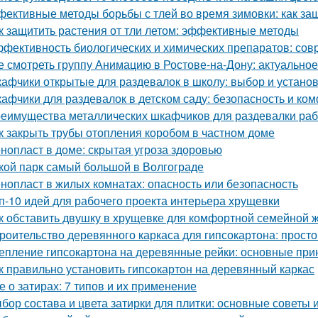
ективные методы борьбы с тлей во время зимовки: как за
к защитить растения от тли летом: эффективные методы
фективность биологических и химических препаратов: со
е смотреть группу Анимацию в Ростове-на-Дону: актуально
афчики открытые для раздевалок в школу: выбор и устано
афчики для раздевалок в детском саду: безопасность и к
еимущества металлических шкафчиков для раздевалки рабо
к закрыть трубы отопления коробом в частном доме
нопласт в доме: скрытая угроза здоровью
кой парк самый большой в Волгограде
нопласт в жилых комнатах: опасность или безопасность
п-10 идей для рабочего проекта интерьера хрущевки
к обставить двушку в хрущевке для комфортной семейной 
роительство деревянного каркаса для гипсокартона: просто
епление гипсокартона на деревянные рейки: основные при
к правильно установить гипсокартон на деревянный каркас
е о затирах: 7 типов и их применение
бор состава и цвета затирки для плитки: основные советы