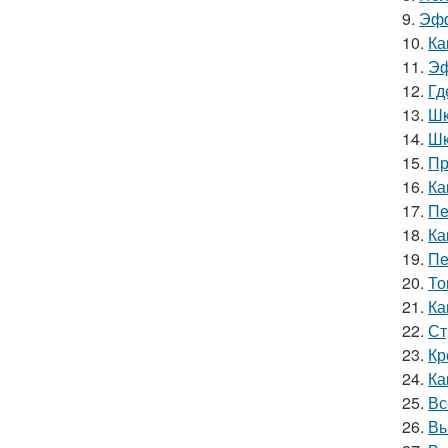
9.
Эфф
10.
Ка
11.
Эф
12.
Гд
13.
Шк
14.
Шк
15.
Пр
16.
Ка
17.
Пе
18.
Ка
19.
Пе
20.
То
21.
Ка
22.
Ст
23.
Кр
24.
Ка
25.
Вс
26.
Вы