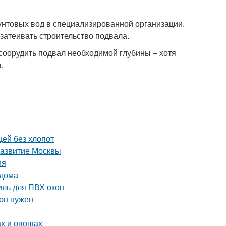
рунтовых вод в специализированной организации.
затеивать строительство подвала.
 соорудить подвал необходимой глубины – хотя
.
щей без хлопот
развитие Москвы
ия
 дома
ль для ПВХ окон
 он нужен
ах и овощах