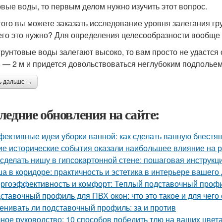
овые воды, то первым делом нужно изучить этот вопрос.
того вы можете заказать исследование уровня залегания г
его это нужно? Для определения целесообразности вообще 
грунтовые воды залегают высоко, то вам просто не удастся
8 — 2 м и придется довольствоваться неглубоким подпольем
ь дальше →
ледние обновления на сайте:
ективные идеи уборки ванной: как сделать ванную блестя
ие исторические события оказали наибольшее влияние на 
 сделать нишу в гипсокартонной стене: пошаговая инструкц
а в коридоре: практичность и эстетика в интерьере вашего
ргоэффективность и комфорт: Теплый подставочный профи
ставочный профиль для ПВХ окон: что это такое и для чего
енивать ли подставочный профиль: за и против
ное руководство: 10 способов победить тлю на ваших цвет