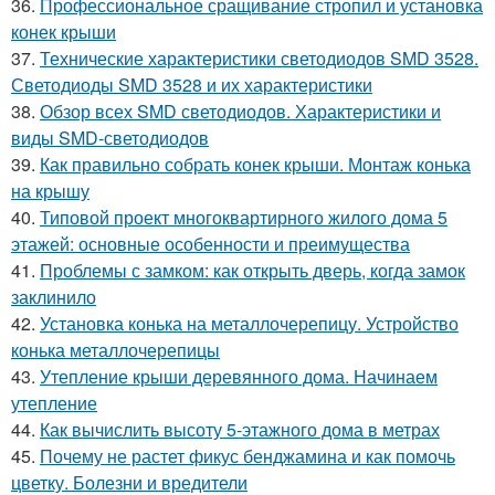
36.
Профессиональное сращивание стропил и установка
конек крыши
37.
Технические характеристики светодиодов SMD 3528.
Светодиоды SMD 3528 и их характеристики
38.
Обзор всех SMD светодиодов. Характеристики и
виды SMD-светодиодов
39.
Как правильно собрать конек крыши. Монтаж конька
на крышу
40.
Типовой проект многоквартирного жилого дома 5
этажей: основные особенности и преимущества
41.
Проблемы с замком: как открыть дверь, когда замок
заклинило
42.
Установка конька на металлочерепицу. Устройство
конька металлочерепицы
43.
Утепление крыши деревянного дома. Начинаем
утепление
44.
Как вычислить высоту 5-этажного дома в метрах
45.
Почему не растет фикус бенджамина и как помочь
цветку. Болезни и вредители