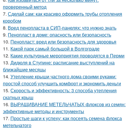
проверенный метод
7.
Сделай сам: как красиво оформить трубы отопления
коробом
8.
Вред пенопласта в СИП-панелях: что нужно знать
9.
Пенопласт в доме: опасность или безопасность
10.
Пенопласт: вред или безопасность для здоровья
11.
Какой парк самый большой в Волгограде
12.
Какие культурные мероприятия проводятся в Перми
13.
Дидюля в Ступине: расписание выступлений на
ближайшие месяцы
14.
Утепление крыши частного дома своими руками:
простой способ улучшить комфорт и экономить деньги
15.
Скорость и эффективность: 3 способа утепления
скатных крыш
16.
ВЫРАЩИВАНИЕ МЕТЕЛЬЧАТЫХ флоксов из семян:
эффективные методы и инструменты
17.
Простые шаги к успеху: как посеять семена флокса
метельчатого