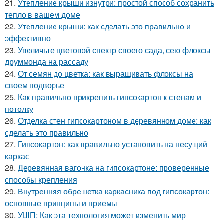
21.
Утепление крыши изнутри: простой способ сохранить
тепло в вашем доме
22.
Утепление крыши: как сделать это правильно и
эффективно
23.
Увеличьте цветовой спектр своего сада, сею флоксы
друммонда на рассаду
24.
От семян до цветка: как выращивать флоксы на
своем подворье
25.
Как правильно прикрепить гипсокартон к стенам и
потолку
26.
Отделка стен гипсокартоном в деревянном доме: как
сделать это правильно
27.
Гипсокартон: как правильно установить на несущий
каркас
28.
Деревянная вагонка на гипсокартоне: проверенные
способы крепления
29.
Внутренняя обрешетка каркасника под гипсокартон:
основные принципы и приемы
30.
УШП: Как эта технология может изменить мир