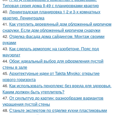
Типовая серия дома II-49 с планировками квартир
40.
Ленинградская планировка 1,2 и 3-х комнатных
квартир. Ленинградка
41.
Как утеплить деревянный дом обложенный кирпичом
снаружи. Если дом обложенный кирпичом снаружи
42.
Отделка фасада дома сайдингом. Монтаж своими
руками
43.
Как сделать армопояс на газобетоне. Пояс под
мауэрлат
44.
Обои: идеальный выбор для оформления пустой
стены в зале
45.
Архитектурные идеи от Takita Miyoko: открытие
нового горизонта
46.
Как использовать пеноплекс без вреда для здоровья.
Каким должен быть утеплитель?
47.
От скульптур до картин: разнообразие вариантов
украшения пустой стены
48.
Станьте экспертом по отделке кухни пластиковыми