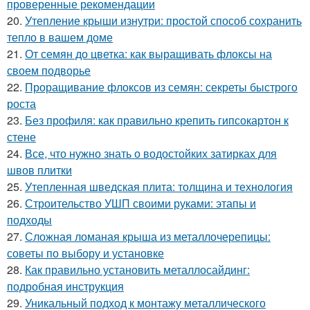
проверенные рекомендации
20.
Утепление крыши изнутри: простой способ сохранить
тепло в вашем доме
21.
От семян до цветка: как выращивать флоксы на
своем подворье
22.
Проращивание флоксов из семян: секреты быстрого
роста
23.
Без профиля: как правильно крепить гипсокартон к
стене
24.
Все, что нужно знать о водостойких затирках для
швов плитки
25.
Утепленная шведская плита: толщина и технология
26.
Строительство УШП своими руками: этапы и
подходы
27.
Сложная ломаная крыша из металлочерепицы:
советы по выбору и установке
28.
Как правильно установить металлосайдинг:
подробная инструкция
29.
Уникальный подход к монтажу металлического