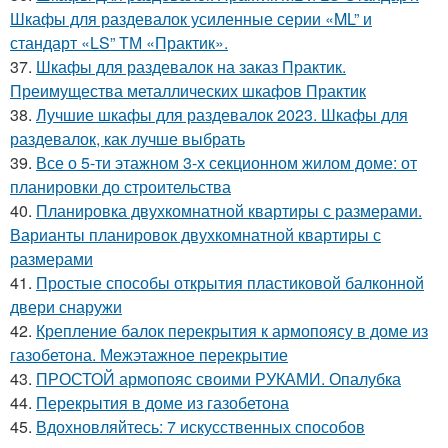
Шкафы для раздевалок усиленные серии «ML” и
стандарт «LS” ТМ «Практик».
37.
Шкафы для раздевалок на заказ Практик.
Преимущества металлических шкафов Практик
38.
Лучшие шкафы для раздевалок 2023. Шкафы для
раздевалок, как лучше выбрать
39.
Все о 5-ти этажном 3-х секционном жилом доме: от
планировки до строительства
40.
Планировка двухкомнатной квартиры с размерами.
Варианты планировок двухкомнатной квартиры с
размерами
41.
Простые способы открытия пластиковой балконной
двери снаружи
42.
Крепление балок перекрытия к армопоясу в доме из
газобетона. Межэтажное перекрытие
43.
ПРОСТОЙ армопояс своими РУКАМИ. Опалубка
44.
Перекрытия в доме из газобетона
45.
Вдохновляйтесь: 7 искусственных способов