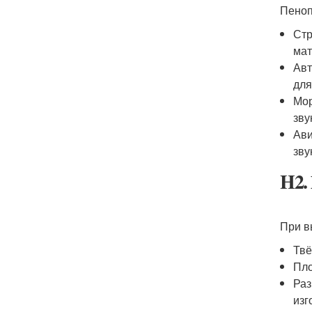
Пеноп
Стр
мат
Авт
для
Мор
зву
Ави
зву
H2.
При в
Твё
Пло
Раз
изг