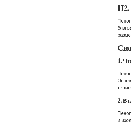
H2.
Пеноп
благо
разме
Свя
1. Чт
Пеноп
Основ
термо
2. В 
Пеноп
и изо