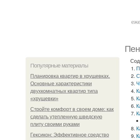
еже
Пен
Сод
Популярные материалы
П
С
Планировка квартир в хрущевках.
Ч
Основные характеристики
К
двухкомнатных квартир типа
К
«хрущевки»
К
Стройте комфорт в своем доме: как
К
сделать утепленную шведскую
плиту своими руками
К
Гексикон: Эффективное средство
К