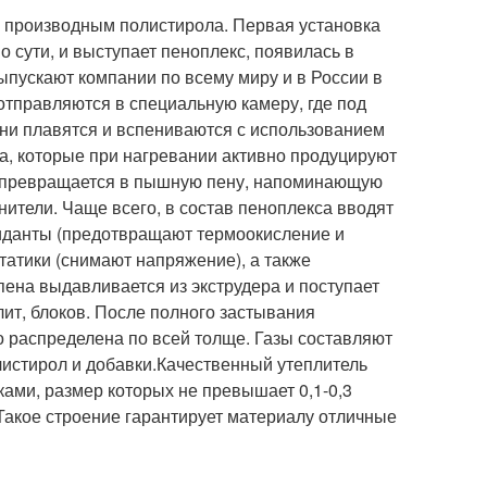
я производным полистирола. Первая установка
 сути, и выступает пеноплекс, появилась в
ыпускают компании по всему миру и в России в
отправляются в специальную камеру, где под
ни плавятся и вспениваются с использованием
, которые при нагревании активно продуцируют
тво превращается в пышную пену, напоминающую
нители. Чаще всего, в состав пеноплекса вводят
сиданты (предотвращают термоокисление и
татики (снимают напряжение), а также
ена выдавливается из экструдера и поступает
лит, блоков. После полного застывания
 распределена по всей толще. Газы составляют
листирол и добавки.Качественный утеплитель
ками, размер которых не превышает 0,1-0,3
 Такое строение гарантирует материалу отличные