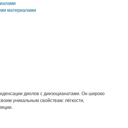
риалами
ыми материалами
онденсации диолов с диизоцианатами. Он широко
воим уникальным свойствам: лёгкости,
ляции.