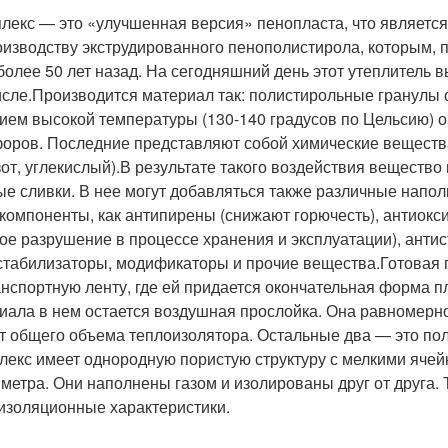
лекс — это «улучшенная версия» пенопласта, что являетс
оизводству экструдированного пенополистирола, которым, по
олее 50 лет назад. На сегодняшний день этот утеплитель в
исле.Производится материал так: полистирольные гранулы 
ием высокой температуры (130-140 градусов по Цельсию) о
оров. Последние представляют собой химические вещества
азот, углекислый).В результате такого воздействия вещес
ые сливки. В нее могут добавляться также различные напол
 компоненты, как антипирены (снижают горючесть), антиок
ое разрушение в процессе хранения и эксплуатации), антис
стабилизаторы, модификаторы и прочие вещества.Готовая п
анспортную ленту, где ей придается окончательная форма п
иала в нем остается воздушная прослойка. Она равномерно
т общего объема теплоизолятора. Остальные два — это по
лекс имеет однородную пористую структуру с мелкими ячей
метра. Они наполнены газом и изолированы друг от друга.
изоляционные характеристики.