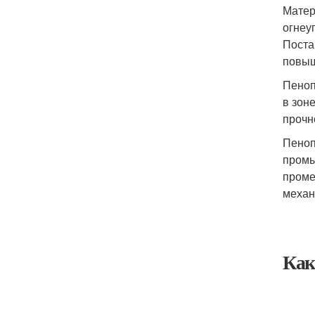
Матер
огнеу
Поста
повыш
Пеноп
в зон
прочн
Пеноп
промы
проме
механ
Как