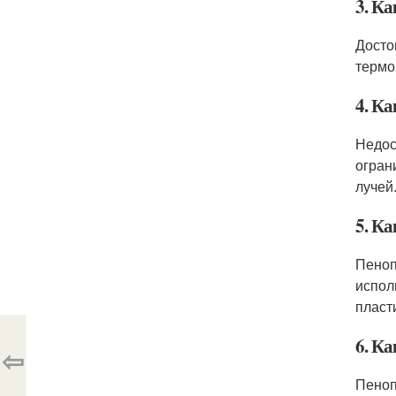
3. Ка
Досто
термо
4. Ка
Недос
огран
лучей
5. Ка
Пеноп
испол
пласт
6. Ка
⇦
Пеноп