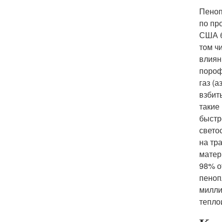
Пеноп
по пр
США б
том ч
влиян
пороф
газ (
взбит
такие
быстр
свето
на тр
матер
98% о
пеноп
милли
тепло