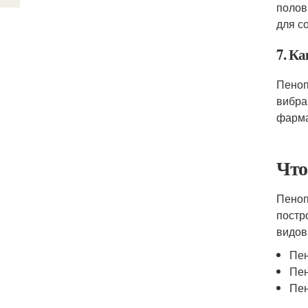
полов
для с
7. Ка
Пеноп
вибра
фарма
Что
Пеноп
постр
видов
Пен
Пен
Пен