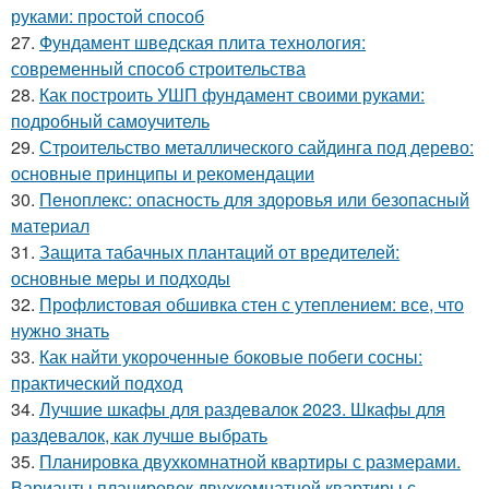
руками: простой способ
27.
Фундамент шведская плита технология:
современный способ строительства
28.
Как построить УШП фундамент своими руками:
подробный самоучитель
29.
Строительство металлического сайдинга под дерево:
основные принципы и рекомендации
30.
Пеноплекс: опасность для здоровья или безопасный
материал
31.
Защита табачных плантаций от вредителей:
основные меры и подходы
32.
Профлистовая обшивка стен с утеплением: все, что
нужно знать
33.
Как найти укороченные боковые побеги сосны:
практический подход
34.
Лучшие шкафы для раздевалок 2023. Шкафы для
раздевалок, как лучше выбрать
35.
Планировка двухкомнатной квартиры с размерами.
Варианты планировок двухкомнатной квартиры с