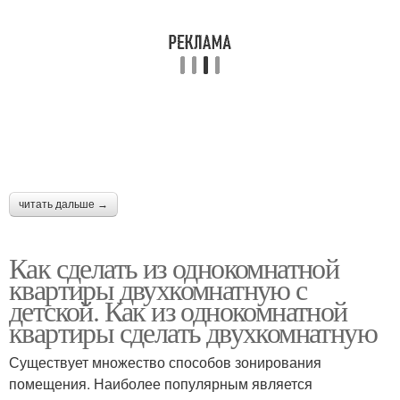
Интерьер в
однокомнатной
Комнатная квартира
хрущевке
Квартиры в светлых
Трехкомнатные
тонах
квартиры
читать дальше →
Квартиры в
Квартиры с нуля
новостройке
Как сделать из однокомнатной
квартиры двухкомнатную с
детской. Как из однокомнатной
Ремонт в
квартиры сделать двухкомнатную
однокомнатной
1-комнатная квартира
Существует множество способов зонирования
квартире
помещения. Наиболее популярным является