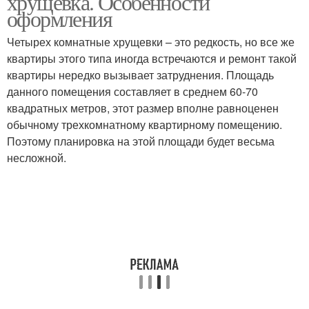
хрущевка. Особенности
удобства
оформления
Четырех комнатные хрущевки – это редкость, но все же
Гамма для
Пространство в
квартиры этого типа иногда встречаются и ремонт такой
однокомнатной
однокомнатной
квартиры нередко вызывает затруднения. Площадь
квартиры
квартире
данного помещения составляет в среднем 60-70
квадратных метров, этот размер вполне равноценен
Квартира для
обычному трехкомнатному квартирному помещению.
Квартиры для семьи
максимального
Поэтому планировка на этой площади будет весьма
комфорта
несложной.
Квартира в
Квартира в стиле
скандинавском стиле
Квартира в
Трехкомнатная
классическом стиле
квартира