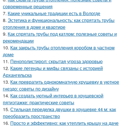
современные решения
7.
Какие уникальные традиции есть в Вологде
8.
Эстетика и функциональность: как спрятать трубы
отопления в доме и квартире
9.
Как спрятать трубы под катлом: полезные советы и
рекомендации
10.
Как закрыть трубы отопления коробом в частном
доме
11.
Пенополистирол: скрытая угроза здоровью
12.
Какие легенды и мифы связаны с историей
Архангельска
13.
Как превратить однокомнатную хрущевку в уютное
гнездо: советы по дизайну
14.
Как создать уютный интерьер в хрущевской
пятиэтажке: практические советы
15.
Стильная переделка двушки в хрущевке 44 м: как
преобразить пространство
16.
Просто и эффективно: как утеплить крышу на даче