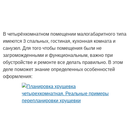
Идеи для
Квартира с размерами
однокомнатной
квартиры
В четырёхкомнатном помещении малогабаритного типа
имеются 3 спальных, гостиная, кухонная комната и
санузел. Для того чтобы помещения были не
Однокомнатная
Квартиры в хрущёвках
загроможденными и функциональным, важно при
хрущевка
обустройстве и ремонте все делать правильно. В этом
деле поможет знание определенных особенностей
оформления:
3-комнатная квартира
Квартиры на этаже
Квартиры с размерами
Комнатные квартиры