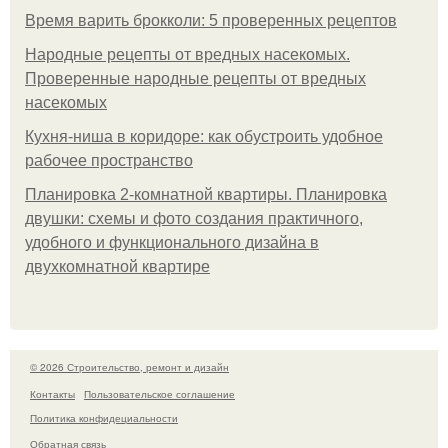
Время варить брокколи: 5 проверенных рецептов
Народные рецепты от вредных насекомых.
Проверенные народные рецепты от вредных
насекомых
Кухня-ниша в коридоре: как обустроить удобное
рабочее пространство
Планировка 2-комнатной квартиры. Планировка
двушки: схемы и фото создания практичного,
удобного и функционального дизайна в
двухкомнатной квартире
© 2026 Строительство, ремонт и дизайн
Контакты
Пользовательское соглашение
Политика конфидециальности
Обратная связь