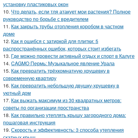
установку пластиковых окон
10.
Что делать, если тля атакует мои растения? Полное
руководство по борьбе с вредителем
11.
Как закрыть трубы отопления коробом в частном
доме
12.
Как я ошибся с затиркой для плитки: 5
распространённых ошибок, которых стоит избегать
13.
Где можно провести активный отдых и спорт в Калуге
14.
CAGMO Пермь: Музыкальное явление Урала
15.
Как превратить трёхкомнатную хрущевку в
современную квартиру
16.
Как превратить небольшую двушку-хрущевку в
уютный дом
17.
Как выжать максимум из 30 квадратных метров:
советы по организации пространства
18.
Как правильно утеплять крышу загородного дома:
пошаговая инструкция
19.
Скорость и эффективность: 3 способа утепления
скатных крыш