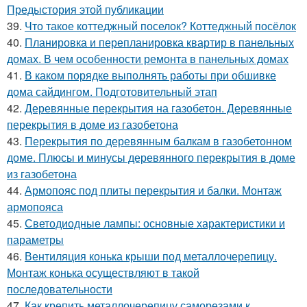
Предыстория этой публикации
39.
Что такое коттеджный поселок? Коттеджный посёлок
40.
Планировка и перепланировка квартир в панельных
домах. В чем особенности ремонта в панельных домах
41.
В каком порядке выполнять работы при обшивке
дома сайдингом. Подготовительный этап
42.
Деревянные перекрытия на газобетон. Деревянные
перекрытия в доме из газобетона
43.
Перекрытия по деревянным балкам в газобетонном
доме. Плюсы и минусы деревянного перекрытия в доме
из газобетона
44.
Армопояс под плиты перекрытия и балки. Монтаж
армопояса
45.
Светодиодные лампы: основные характеристики и
параметры
46.
Вентиляция конька крыши под металлочерепицу.
Монтаж конька осуществляют в такой
последовательности
47.
Как крепить металлочерепицу саморезами к