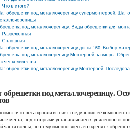
Что в итоге?
аг обрешетки под металлочерепицу супермонтеррей. Шаг о
еталлочерепицы
брешетка под металлочерепицу. Виды обрешетки для мон
Разреженная
Сплошная
аг обрешетки под металлочерепицу доска 150. Выбор матер
брешетка под металлочерепицу Монтеррей размеры. Обреш
асчет количества
аг обрешетки под металлочерепицу Монтеррей. Последова
 обрешетки под металлочерепицу. Ос
тов
исимости от веса кровли и точек соединения её компонент
мые места, под которыми устанавливается усиленное осно
й части волны, поэтому именно здесь его крепят к обрешётк