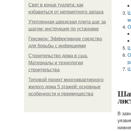
Свет в конце туалета: как
избавиться от неприятного запаха
Ш
м
Утепленная шведская плита шаг за
О
шагом: инструкция по установке
Гексикон: Эффективное средство
для борьбы с инфекциями
Ш
О
Строительство дома в сша.
р
Материалы и технологии
Ш
строительства
Типовой проект многоквартирного
жилого дома 5 этажей: основные
Шаг
особенности и преимущества
лис
В зав
уязви
нижне