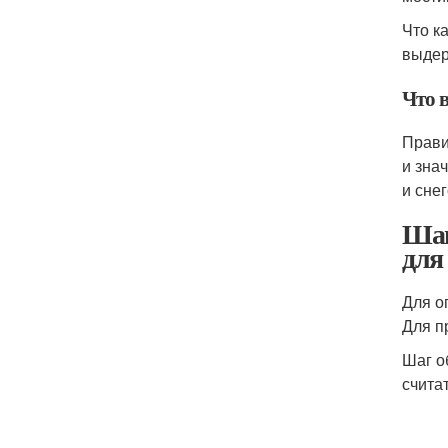
Что к
выдер
Что в
Прави
и зна
и сне
Шаг
для
Для о
Для п
Шаг о
счита