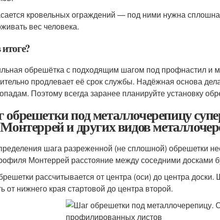
асается кровельных ограждений — под ними нужна сплошна
живать вес человека.
 итоге?
льная обрешётка с подходящим шагом под профнастил и м
чительно продлевает её срок службы. Надёжная основа дел
гопадам. Поэтому всегда заранее планируйте установку об
 обрешетки под металлочерепицу суп
 Монтеррей и других видов металлоче
пределения шага разреженной (не сплошной) обрешетки не
рофиля Монтеррей расстояние между соседними досками бу
брешетки рассчитывается от центра (оси) до центра доски.
ть от нижнего края стартовой до центра второй.