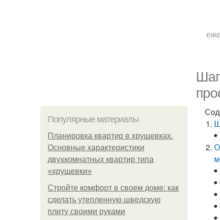
еже
Шаг
про
Сод
Популярные материалы
Ш
Планировка квартир в хрущевках.
О
Основные характеристики
м
двухкомнатных квартир типа
«хрущевки»
Стройте комфорт в своем доме: как
сделать утепленную шведскую
плиту своими руками