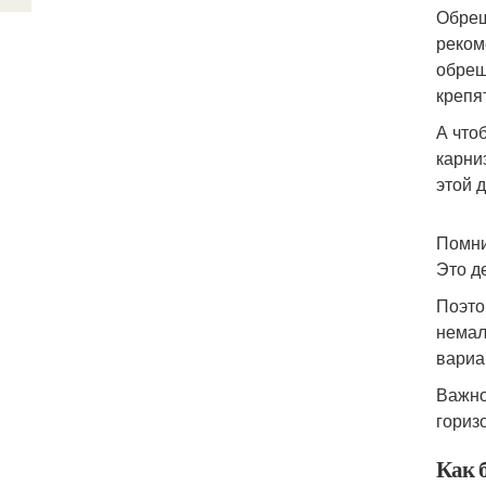
Обреш
реком
обреш
крепя
А что
карни
этой 
Помни
Это д
Поэто
немал
вариа
Важно
гориз
Как 