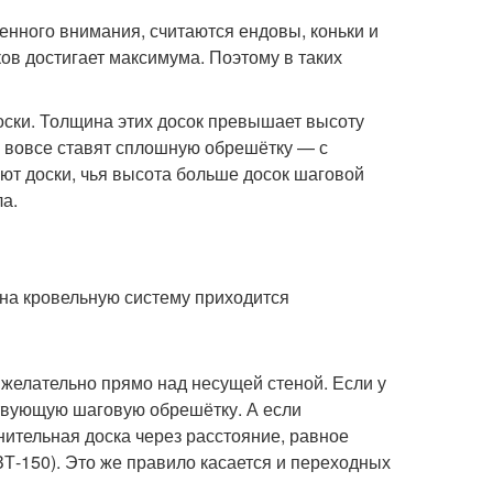
нного внимания, считаются ендовы, коньки и
ков достигает максимума. Поэтому в таких
оски. Толщина этих досок превышает высоту
и вовсе ставят сплошную обрешётку — с
ют доски, чья высота больше досок шаговой
а.
 на кровельную систему приходится
 желательно прямо над несущей стеной. Если у
твующую шаговую обрешётку. А если
нительная доска через расстояние, равное
Т-150). Это же правило касается и переходных