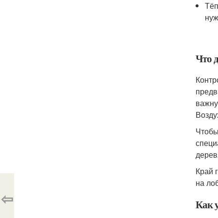
Тёп
нуж
Что 
Контр
предв
важну
Возду
Чтобы
специ
дерев
Край 
на ло
⇦
Как 