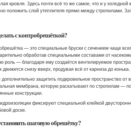
лая кровля. Здесь почти всё то же самое, что и у холодной
но положить слой утеплителя прямо между стропилами. За
делать с контробрешёткой?
обрешётка — это специальные бруски с сечением чаще всег
арительно обработав специальными составами от насекомы
ю роль — благодаря ему создаётся вентилируемое простра
х движется снизу вверх, продувая всё от карниза до конька.
 дополнительно защитить подкровельное пространство от 
альная мембрана, которую раскатывают по стропилам — по 
янные конструкции.
гидроизоляции фиксируют специальной клейкой двусторонне
бовой доске.
установить шаговую обрешётку?