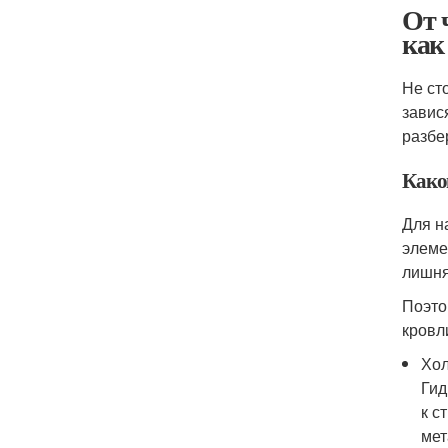
От 
как
Не ст
завис
разбе
Како
Для н
элеме
лишня
Поэто
кровл
Хол
Гид
к с
мет