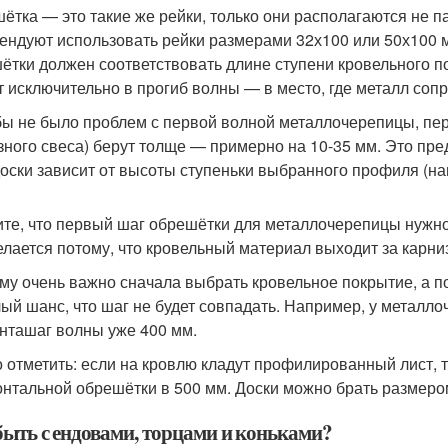
ётка — это такие же рейки, только они располагаются не п
ендуют использовать рейки размерами 32х100 или 50х100 м
ётки должен соответствовать длине ступени кровельного по
т исключительно в прогиб волны — в место, где металл соп
бы не было проблем с первой волной металлочерепицы, пер
зного свеса) берут толще — примерно на 10-35 мм. Это п
доски зависит от высоты ступеньки выбранного профиля (на
те, что первый шаг обрешётки для металлочерепицы нужно 
елается потому, что кровельный материал выходит за карниз
му очень важно сначала выбрать кровельное покрытие, а п
ый шанс, что шаг не будет совпадать. Например, у металл
нташаг волны уже 400 мм.
 отметить: если на кровлю кладут профилированный лист, 
онтальной обрешётки в 500 мм. Доски можно брать размеро
быть с ендовами, торцами и коньками?