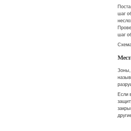
Поста
шаг о
несло
Прове
шаг о
Схема
Мест
Зоны,
назыв
разру
Если 
защит
закры
други