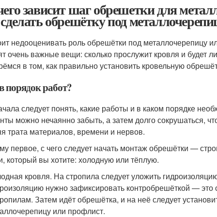
чего зависит шаг обрешетки для метал
 сделать обрешётку под металлочерепи
оит недооценивать роль обрешётки под металлочерепицу и
ят очень важные вещи: сколько прослужит кровля и будет 
рёмся в том, как правильно установить кровельную обрешёт
в порядок работ?
ачала следует понять, какие работы и в каком порядке нео
нты можно нечаянно забыть, а затем долго сокрушаться, чт
я трата материалов, времени и нервов.
му первое, с чего следует начать монтаж обрешётки — стро
и, который вы хотите: холодную или тёплую.
одная кровля. На стропила следует уложить гидроизоляцию 
роизоляцию нужно зафиксировать контробрешёткой — это 
тропилам. Затем идёт обрешётка, и на неё следует устано
аллочерепицу или профлист.