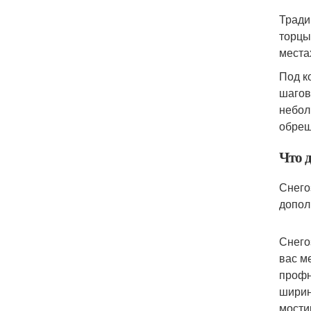
Тради
торцы
места
Под к
шагов
небол
обреш
Что д
Снего
допол
Снего
вас м
профн
ширин
мости