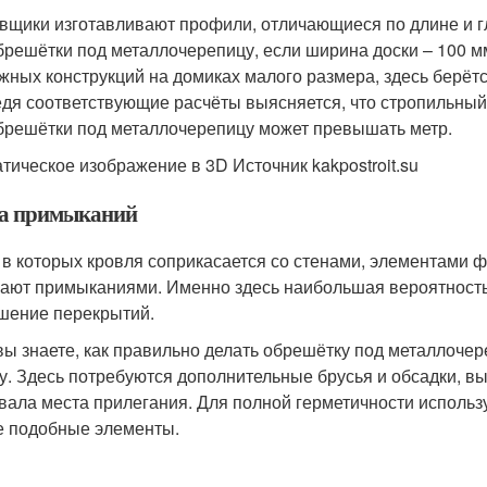
вщики изготавливают профили, отличающиеся по длине и г
брешётки под металлочерепицу, если ширина доски – 100 мм
жных конструкций на домиках малого размера, здесь берётся
дя соответствующие расчёты выясняется, что стропильный ш
брешётки под металлочерепицу может превышать метр.
тическое изображение в 3D Источник kakpostroit.su
а примыканий
 в которых кровля соприкасается со стенами, элементами ф
ают примыканиями. Именно здесь наибольшая вероятность 
шение перекрытий.
вы знаете, как правильно делать обрешётку под металлочере
у. Здесь потребуются дополнительные брусья и обсадки, в
вала места прилегания. Для полной герметичности исполь
е подобные элементы.