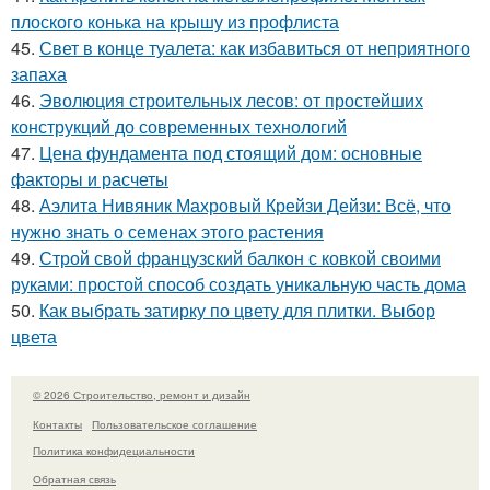
плоского конька на крышу из профлиста
45.
Свет в конце туалета: как избавиться от неприятного
запаха
46.
Эволюция строительных лесов: от простейших
конструкций до современных технологий
47.
Цена фундамента под стоящий дом: основные
факторы и расчеты
48.
Аэлита Нивяник Махровый Крейзи Дейзи: Всё, что
нужно знать о семенах этого растения
49.
Строй свой французский балкон с ковкой своими
руками: простой способ создать уникальную часть дома
50.
Как выбрать затирку по цвету для плитки. Выбор
цвета
© 2026 Строительство, ремонт и дизайн
Контакты
Пользовательское соглашение
Политика конфидециальности
Обратная связь