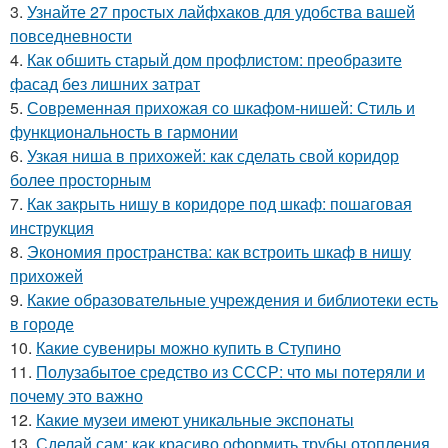
3.
Узнайте 27 простых лайфхаков для удобства вашей
повседневности
4.
Как обшить старый дом профлистом: преобразите
фасад без лишних затрат
5.
Современная прихожая со шкафом-нишей: Стиль и
функциональность в гармонии
6.
Узкая ниша в прихожей: как сделать свой коридор
более просторным
7.
Как закрыть нишу в коридоре под шкаф: пошаговая
инструкция
8.
Экономия пространства: как встроить шкаф в нишу
прихожей
9.
Какие образовательные учреждения и библиотеки есть
в городе
10.
Какие сувениры можно купить в Ступино
11.
Полузабытое средство из СССР: что мы потеряли и
почему это важно
12.
Какие музеи имеют уникальные экспонаты
13.
Сделай сам: как красиво оформить трубы отопления