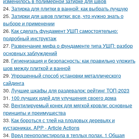
изменилось в полимерной затирке для швов
24.
Затирка для плитки в ванной: как выбрать лучшую
25.
Затирки для швов плитки: все, что нужно знать о
выборе и применении
26.
Как сделать фундамент УШП самостоятельно:
подробный инструктаж
27.
Развенчание мифа о фундаменте типа УШП: разбор
основных заблуждений
28.
Гигиенизация и безопасность: как правильно уложить
шов между плиткой и ванной
29.
Упрощенный способ установки металлического
сайдинга
30.
Лучшие шкафы для раздевалок: рейтинг ТОП-2023
31.
100 лучших идей для улучшения своего дома
32.
Вентилируемый конек для мягкой кровли: основные
принципы и преимущества
33.
Как бороться с тлей на плодовых деревьях и
кустарниках. APP - Article Actions
34.
Вред пенополистирола в теплых полах. 1 Общая