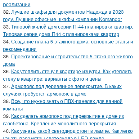
реализации
32.
Лучшие шкафы для документов Надежда в 2023
году. Лучшие офисные шкафы компании Komandor
33.
Типовой жилой дом серии П-44 планировки квартир.
Типовая серия дома П44 с планировками квартир
34.
Создание плана 5 этажного дома: основные этапы и
рекомендации
35.
Проектирование и строительство 5-этажного жилого
дома
36.
Как утеплить стену в квартире изнутри. Как утеплить
стену в квартире: варианты с фото и цены
37.
Армопояс под деревянное перекрытие. В каких
случаях требуется армопояс в доме
38.
Все, что нужно знать о ПВХ-панелях для ванной
комнаты
39.
Как сделать армопояс под перекрытие в доме из
газобетона. Крепление монолитного перекрытия
40.
Как узнать, какой светодиод стоит в лампе. Как легко
узнать параметры светодиода в LED-лампе