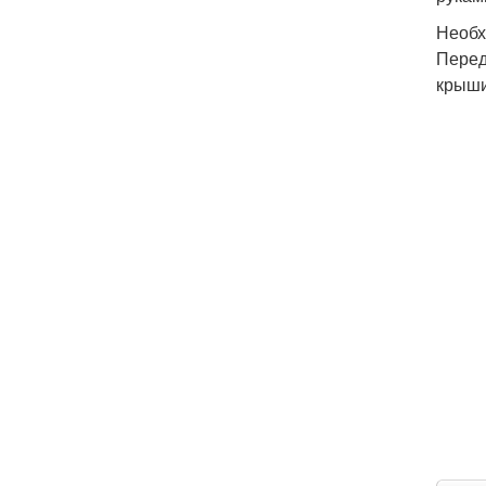
Необх
Перед
крыши