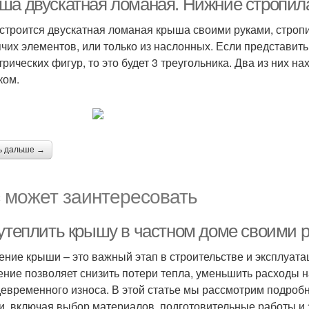
ша двускатная ломаная. Нижние стропи
 строится двускатная ломаная крыша своими руками, стро
ячих элементов, или только из наслонных. Если представи
трических фигур, то это будет 3 треугольника. Два из них на
ком.
ь дальше →
 может заинтересовать
 утеплить крышу в частном доме своими р
ение крыши – это важный этап в строительстве и эксплуат
ение позволяет снизить потери тепла, уменьшить расходы н
евременного износа. В этой статье мы рассмотрим подроб
и, включая выбор материалов, подготовительные работы и