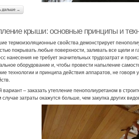
ь дальше →
пление крыши: основные принципы и тех
ие термоизоляционные свойства демонстрирует пенополиу
стью покрывать любые поверхности, заливать все щели и г
сс нанесения не требует значительных трудозатрат и прои
альное оборудование и, чтобы провести напыление самосто
ние технологии и принципа действия аппаратов, не говоря 
йств.
й вариант – заказать утепление пенополиуретаном в строит
 случае затраты окажутся больше, чем закупка других видо