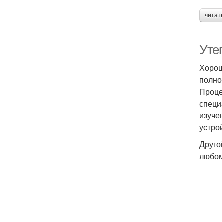
читат
Уте
Хорош
полно
Проце
специ
изуче
устро
Друго
любом