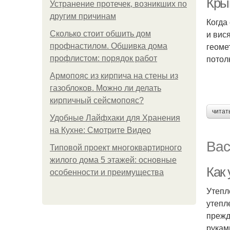
Кры
Устранение протечек, возникших по
другим причинам
Когда
и вис
Сколько стоит обшить дом
геоме
профнастилом. Обшивка дома
потол
профлистом: порядок работ
Армопояс из кирпича на стены из
газоблоков. Можно ли делать
кирпичный сейсмопояс?
читат
Удобные Лайфхаки для Хранения
на Кухне: Смотрите Видео
Вас
Типовой проект многоквартирного
жилого дома 5 этажей: основные
Как
особенности и преимущества
Утепл
утепл
прежд
рукам