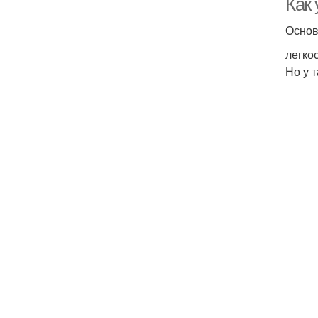
Как
Основ
легко
Но у 