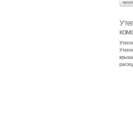
читат
Уте
ком
Утепл
Утепл
крыши
расхо