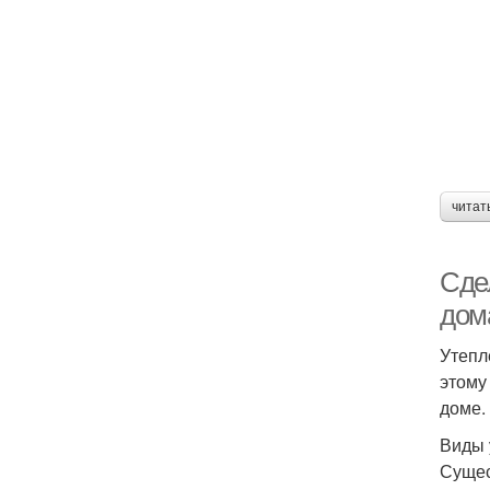
читат
Сде
дом
Утепл
этому
доме.
Виды 
Сущес